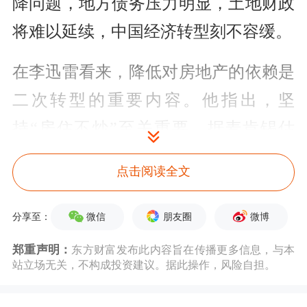
降问题，地方债务压力明显，土地财政
将难以延续，中国经济转型刻不容缓。
在李迅雷看来，降低对房地产的依赖是
二次转型的重要内容。他指出，坚
持“房住不炒”至关重要，据麦肯锡估
算，中国的全社会净资产从2000年的约
点击阅读全文
7万亿美元飙升至2020年的120万亿美
元，总量是20年前的17倍多。同期，美
微信
朋友圈
微博
分享至：
国只增长1倍多，达到90万亿美元。我
郑重声明：
东方财富发布此内容旨在传播更多信息，与本
站立场无关，不构成投资建议。据此操作，风险自担。
国的资产增长如此之快，与房地产的大
扩容密不可分。如今，房地产长周期上