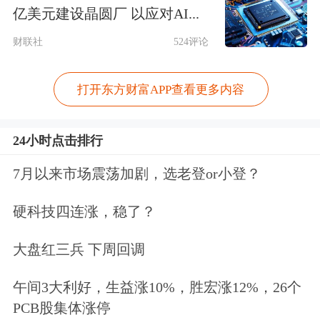
亿美元建设晶圆厂 以应对AI...
和结构问题、内循环缺陷。一方面投资
财联社
524评论
主导的经济增长模式需向消费转型，但
长期以来，我国基本是支出投资拉动的
打开东方财富APP查看更多内容
增长模式，消费是慢变量且内生动能不
足，转型面临一定的挑战；另一方面，
24小时点击排行
中国地方债占比过高，这会削减强刺激
7月以来市场震荡加剧，选老登or小登？
政策的效果。
硬科技四连涨，稳了？
李迅雷建议，要建立现代化产业体系，
大盘红三兵 下周回调
应把发展经济的着力点放在实体经济
午间3大利好，生益涨10%，胜宏涨12%，26个
上，推进制造业转型升级和高水平开
PCB股集体涨停