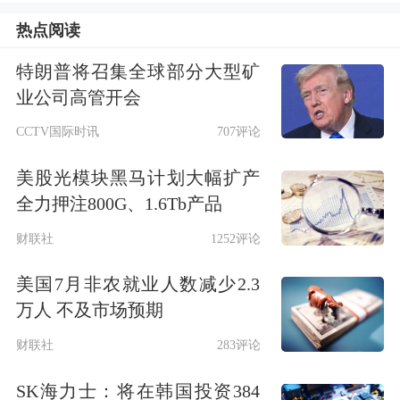
行阶段的结束，意味着中国经济的转型
热点阅读
已经迫在眉睫，即从投资主导转向消费
特朗普将召集全球部分大型矿
主导。
业公司高管开会
CCTV国际时讯
707评论
“从数据来看，自2019年以后，地方债
美股光模块黑马计划大幅扩产
同比增长在15%以上，我们实际GDP大
全力押注800G、1.6Tb产品
概是5%左右，也就是说，地方债务增
财联社
1252评论
长是实际GDP增长的3倍。这种增长模
美国7月非农就业人数减少2.3
式已经构成了地方债务压力比较大的问
万人 不及市场预期
题。”李迅雷指出。
财联社
283评论
李迅雷也指出，二次转型的难点是债务
SK海力士：将在韩国投资384