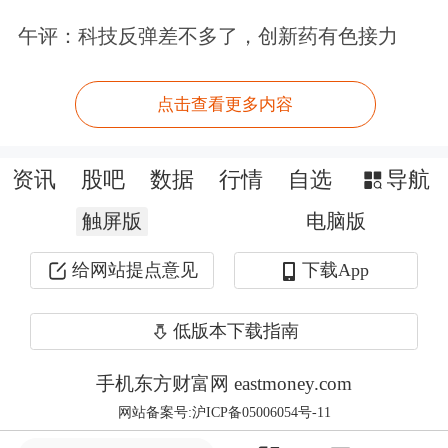
放，积极发挥中央政府和国企稳增长的
午评：科技反弹差不多了，创新药有色接力
作用，正确认识东亚模式的优势并坚定
中国经济发展转型的自信，坚持推进双
点击查看更多内容
循环相互促进的新发展格局。
资讯
股吧
数据
行情
自选
导航
主力异动？Level-2助您洞察主力意图。
触屏版
电脑版
点击领取>>
给网站提点意见
下载App
文章来源：中国经营网
作者：郝亚娟
低版本下载指南
原标题：李迅雷：中国经济二次转型需降低对房地产的依赖
手机东方财富网 eastmoney.com
网站备案号:沪ICP备05006054号-11