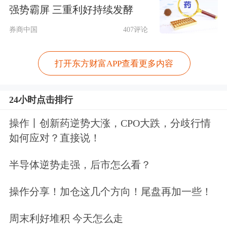
公司100%股权、上海东袤置业有限公
强势霸屏 三重利好持续发酵
司30%股权，拟以支付现金方式购买上
券商中国
407评论
海前滩国际商务区投资(集团)有限公司
打开东方财富APP查看更多内容
持有的上海耀龙投资有限公司60%股
权、上海企荣投资有限公司100%股
24小时点击排行
权，交易总对价133.2亿元。
操作丨创新药逆势大涨，CPO大跌，分歧行情
如何应对？直接说！
同时，公司拟向不超过35名符合条件的
特定对象发行股份，募集配套资金不超
半导体逆势走强，后市怎么看？
过66亿元。
操作分享！加仓这几个方向！尾盘再加一些！
周末利好堆积 今天怎么走