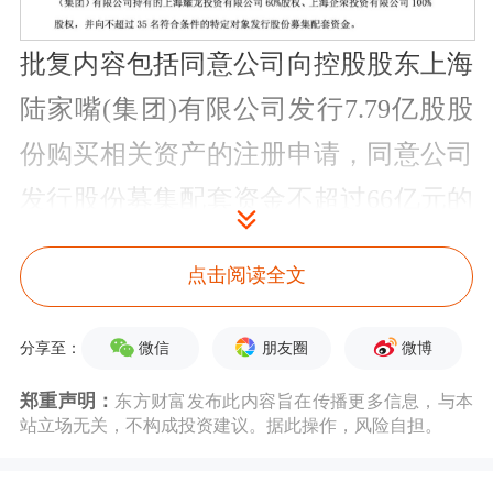
批复内容包括同意公司向控股股东上海
陆家嘴(集团)有限公司发行7.79亿股股
份购买相关资产的注册申请，同意公司
发行股份募集配套资金不超过66亿元的
注册申请等。
点击阅读全文
该批文有效期为12个月。这也是自证监
微信
朋友圈
微博
分享至：
会发布支持
房地产
平稳健康发展相关政
策以来，沪市落地的首单房企重组项
郑重声明：
东方财富发布此内容旨在传播更多信息，与本
站立场无关，不构成投资建议。据此操作，风险自担。
目。