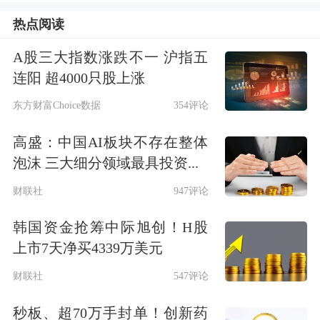
通过此次重组，陆家嘴将取得陆家嘴金
热点阅读
融贸易区和前滩国际商务区优质的地产
A股三大指数涨跌不一 沪指五
项目储备，公司资产规模、资产质量将
连阳 超4000只股上涨
得到提高；与此同时，配套募资为企业
东方财富Choice数据
354评论
发展注入“活水”，也有利于改善公司资
高盛：中国AI板块不存在整体
产负债表，充分发挥资本市场功能。
泡沫 三大细分领域最具投资...
财联社
947评论
“重组+募资”注入活力
韩国资金抢筹中际旭创！H股
根据重组草案，陆家嘴此次拟以发行股
上市7天净买4339万美元
份方式购买上海陆家嘴(集团)有限公司
财联社
547评论
持有的上海陆家嘴昌邑房地产开发有限
秒板、超70万手封单！创新药