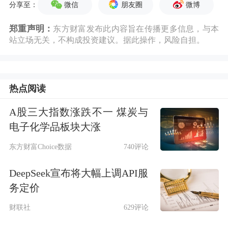
微信
朋友圈
微博
分享至：
郑重声明：
东方财富发布此内容旨在传播更多信息，与本
站立场无关，不构成投资建议。据此操作，风险自担。
热点阅读
A股三大指数涨跌不一 煤炭与
电子化学品板块大涨
东方财富Choice数据
740评论
DeepSeek宣布将大幅上调API服
务定价
财联社
629评论