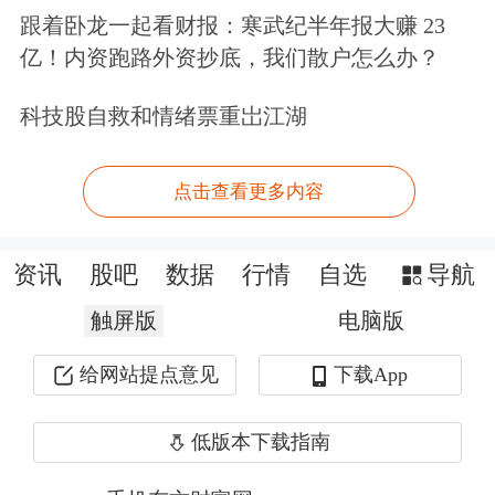
跟着卧龙一起看财报：寒武纪半年报大赚 23
款的通知提出，在芜湖市首次申请住房
亿！内资跑路外资抄底，我们散户怎么办？
公积金贷款购买自住新建商品住房的，
科技股自救和情绪票重岀江湖
可申请提取本人住房公积金账户余额支
付购房首付款。
点击查看更多内容
新政对《关于支持多子女家庭使用住房
资讯
股吧
数据
行情
自选
导航
公积金的通知》进行了修订，第一
触屏版
条“多子女家庭住房公积金贷款额度可
电脑版
上浮”中删除了“多子女家庭住房公积金
给网站提点意见
下载App
贷款额度上浮政策，与芜湖市高层次人
低版本下载指南
才住房公积金支持政策不叠加使用。”