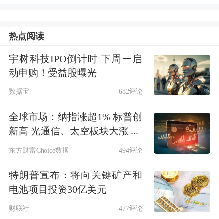
2023年6月1日起执行。
热点阅读
关于调整住房公积金贷款最高额度政策
的通知提出：
宇树科技IPO倒计时 下周一启
动申购！受益股曝光
一、芜湖市住房公积金缴存人家庭申请
数据宝
682评论
首次住房公积金贷款时：
全球市场：纳指涨超1% 标普创
新高 光通信、太空板块大涨 ...
单人缴存住房公积金的，最高可贷款额
东方财富Choice数据
494评论
度调整为50万元，夫妻双方均缴存住房
特朗普宣布：将向关键矿产和
公积金的，最高可贷款额度调整为70万
电池项目投资30亿美元
元；
财联社
477评论