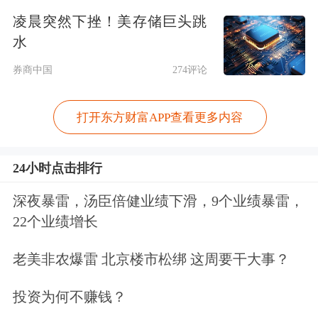
二、芜湖市住房公积金缴存人家庭申请
凌晨突然下挫！美存储巨头跳
二次住房公积金贷款时：
水
券商中国
274评论
单人缴存住房公积金的，最高可贷款额
度调整为40万元，夫妻双方均缴存住房
打开东方财富APP查看更多内容
公积金的，最高可贷款额度调整为60万
元；
24小时点击排行
深夜暴雷，汤臣倍健业绩下滑，9个业绩暴雷，
关于支持改善性住房需求的通知提出：
22个业绩增长
首次住房公积金贷款结清的，次月可申
老美非农爆雷 北京楼市松绑 这周要干大事？
请改善性住房公积金贷款。
投资为何不赚钱？
关于支持提取住房公积金支付购房首付