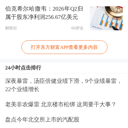
两极分化加剧，削弱了美国决策的可预
伯克希尔哈撒韦：2026年Q2归
测性和有效性，也导致人们对美元的信
属于股东净利润256.67亿美元
心减弱。
财联社
66评论
根据国际货币基金组织(IMF)的数据，
打开东方财富APP查看更多内容
美元在国际外汇储备中的份额在2022年
24小时点击排行
第四季度降至58%的20年低点，远低于
上个世纪之交时的约78%。
深夜暴雷，汤臣倍健业绩下滑，9个业绩暴雷，
22个业绩增长
关于近期市场最为担忧的债务违约风
老美非农爆雷 北京楼市松绑 这周要干大事？
险，美国总统拜登和美国众议院议长麦
盘点今年北交所上市的汽配股
卡锡周日晚间表示，已经敲定了提高美