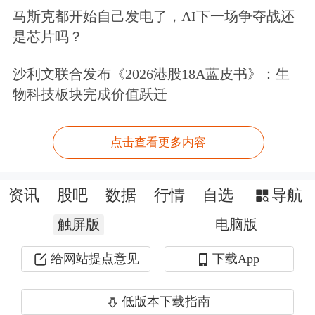
国举债上限协议的最终内容。国会最早
马斯克都开始自己发电了，AI下一场争夺战还
是芯片吗？
可能将于本周三在众议院对该协议进行
投票。
沙利文联合发布《2026港股18A蓝皮书》：生
物科技板块完成价值跃迁
一天前白宫和众议院共和党谈判代表达
成临时协议，债务上限将提高两年，同
点击查看更多内容
时在此期间限制政府开支。
资讯
股吧
数据
行情
自选
导航
不过，接下来债务上限协议仍可能面临
触屏版
电脑版
风险，众议院和参议院的一些保守派人
给网站提点意见
下载App
士表示，他们将反对该协议，因为它不
足以限制联邦支出，还有一些人则指责
低版本下载指南