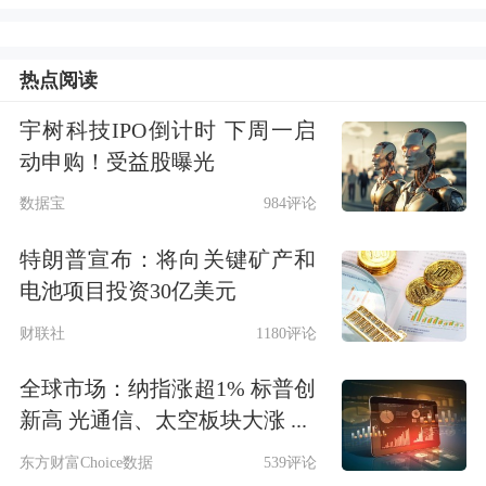
更大程度的多元化。
热点阅读
美国智库“昆西国家事务研究所”近日警
告美国政府，去美元化主要原因是美国
宇树科技IPO倒计时 下周一启
动申购！受益股曝光
通过滥施制裁将其货币武器化，无论美
数据宝
984评论
国是否愿意，去美元化趋势正在进行。
特朗普宣布：将向关键矿产和
美国政府的制裁目前影响到全球经济总
电池项目投资30亿美元
量的29%，全球40%的储备货币为美
财联社
1180评论
元，这些持有美元的国家也受到美国限
全球市场：纳指涨超1% 标普创
制。
新高 光通信、太空板块大涨 ...
此外，过去10年，美国国内政治环境的
东方财富Choice数据
539评论