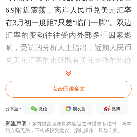
6.9附近震荡，离岸人民币兑美元汇率
在3月初一度距7只差“临门一脚”。双边
汇率的变动往往受内外部多重因素影
响，受访的分析人士指出，近期人民币
兑美元汇率的走贬既有美元走强的比价
因素，也有国内经济恢复不及预期的因
素掣肘，短时间内人民币兑美元汇率可
点击阅读全文
能还会在“7”附近波动。
微信
朋友圈
微博
分享至：
近5年来，人民币兑美元汇率三度
郑重声明：
东方财富发布此内容旨在传播更多信息，与本
破“7”，但很快又回到“7”以内，汇率弹
站立场无关，不构成投资建议。据此操作，风险自担。