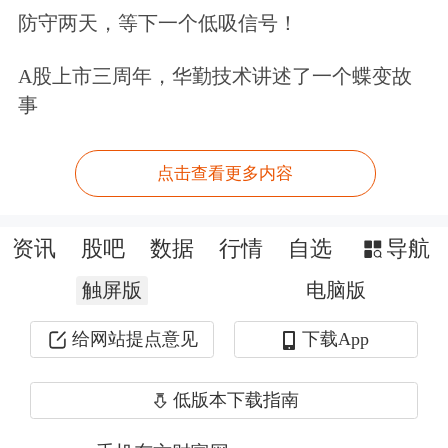
防守两天，等下一个低吸信号！
易顺差受外需走弱影响有所收窄，对汇
率也会形成阶段性压力。
A股上市三周年，华勤技术讲述了一个蝶变故
事
“实际上，今年以来，受进出口贸易走
弱影响，整个东亚经济体的货币都有所
点击查看更多内容
贬值，日元兑美元、韩元兑美元贬值幅
资讯
股吧
数据
行情
自选
导航
度超过4%。当前全球呈现服务贸易
触屏版
电脑版
强、货物贸易弱的格局，在这种新格局
下，包括中国在内的东亚经济体会有
给网站提点意见
下载App
些‘吃亏’，制造业不景气拖累汇率表
低版本下载指南
现。”周学智称。