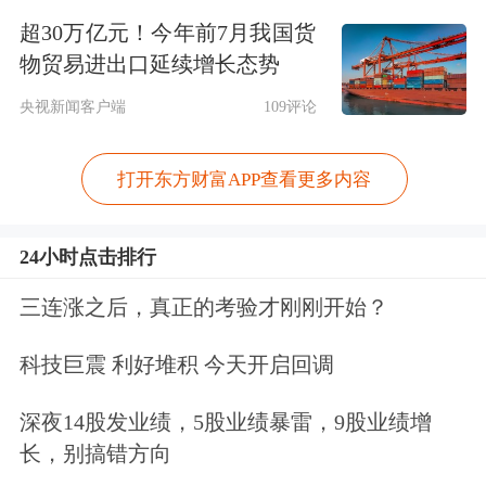
多位受访分析人士表示，国内经济恢复
超30万亿元！今年前7月我国货
动力不及预期、外汇市场结售汇变化以
物贸易进出口延续增长态势
及美元指数走强，共同推动近期人民币
央视新闻客户端
109评论
兑美元汇率走贬，其中，内部因素为主
打开东方财富APP查看更多内容
因。
社科院世界经济与政治研究所助理研究
24小时点击排行
员周学智对记者表示，近期人民币兑美
三连涨之后，真正的考验才刚刚开始？
元汇率贬值的主要原因还是国内经济恢
科技巨震 利好堆积 今天开启回调
复步伐放缓，有效需求仍不足，市场存
深夜14股发业绩，5股业绩暴雷，9股业绩增
在降息预期。同时，随着居民跨境旅游
长，别搞错方向
逐步恢复，服务贸易逆差反弹，货物贸