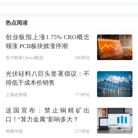
性明显增强，市场对破“7”反应更加淡
定。人民银行行长易纲此前表
热点阅读
示，“7”不是一个心理障碍，三次
创业板指上涨1.75% CRO概念
破“7”，然后又回到“7”以下，整个经济
领涨 PCB板块掀涨停潮
是稳定的。
人民币汇率还会在合理均衡
东方财富Choice数据
300评论
的水平上基本稳定，有一些小的双向浮
光伏硅料八巨头签署倡议：不
动也是市场驱动的，而这种波动对经济
得低于成本价销售
是有好处的，对我国进出口、对大家的
上海证券报
773评论
预期都有好处。
这国宣布：禁止铜精矿出
口！“算力金属”影响多大？
因何贬值？
券商中国
277评论