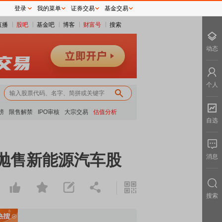
登录
我的菜单
证券交易
基金交易
直播
股吧
基金吧
博客
财富号
搜索
动态
个人
0
榜
限售解禁
IPO审核
大宗交易
估值分析
自选
抛售新能源汽车股
消息
搜索