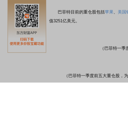
巴菲特目前的重仓股包括
苹果
、
美国
值3251亿美元。
（巴菲特一季度增减
（巴菲特一季度前五大重仓股，为
“金融大鳄”索罗斯踩雷？
突然清仓抛售
新能源
汽车股