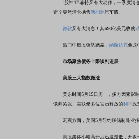
“股神”巴菲特又有大动作，一季度清
雷？突然清仓抛售
新能源
汽车股。
微软
又有大消息！其690亿美元收购
热门中概股强势跑赢，
纳斯达克
金龙
市场聚焦债务上限谈判进展
美股三大指数微涨
美东时间5月15日周一，多方因素影响
谈判紧张、美联储多位官员释放的
利率
政
宏观方面，美国5月纽约联储制造业指数-3
美股集体小幅高开后迅速走低，开盘一小