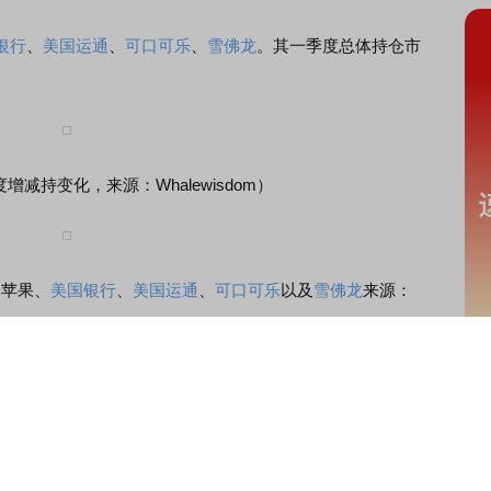
银行
、
美国运通
、
可口可乐
、
雪佛龙
。其一季度总体持仓市
持变化，来源：Whalewisdom）
苹果、
美国银行
、
美国运通
、
可口可乐
以及
雪佛龙
来源：
whalewisdom)