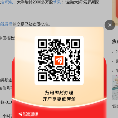
仓
台积电
，大举增持2000多万股
苹果
！“金融大鳄”索罗斯踩
动视暴雪
的交易已获欧盟批准。
中国指数涨超4%。
焦
美股走向：重要经济数据远逊预期、市场聚焦美国债务上限
策信号不一，美三大指数波动不安中微涨。
1.8，跌入萎缩区间，远逊预期的-2.5和前值10.8。
“国
时齐跌且道指跌近140点，但午盘时美股重新转涨，最终