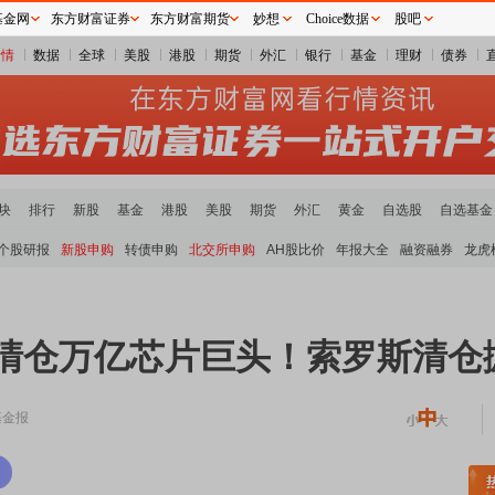
基金网
东方财富证券
东方财富期货
妙想
Choice数据
股吧
行情
数据
全球
美股
港股
期货
外汇
银行
基金
理财
债券
块
排行
新股
基金
港股
美股
期货
外汇
黄金
自选股
自选基金
个股研报
新股申购
转债申购
北交所申购
AH股比价
年报大全
融资融券
龙虎
 清仓万亿芯片巨头！索罗斯清仓
基金报