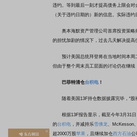
违约。等到最后一刻才提高债务上限会对
（关于违约日期的）新的信息。实际违约
奥本海默资产管理公司首席投资策略师John
的担忧加剧的情况下，过去几天解决提高
预计美国总统拜登将在当地时间本周二
但由于整个周末员工层面的讨论仍在继续
巴菲特清仓
台积电
！
随着美国13F持仓数据披露完毕，“股
根据13F报告显示，截至今年3月31
的
台积电
，并减持乐
雪佛龙
、McKesson
超2000万股
苹果
，且继续加仓
西方石油
公