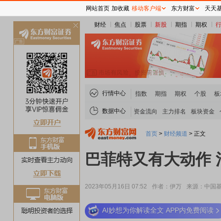
网站首页
加收藏
移动客户端
东方财富
天天
财经
焦点
股票
新股
期指
期权
关
闭
行情中心
指数
期指
期权
个股
板
数据中心
资金流向
主力排名
板块资金
首页
>
财经频道
>
正文
巴菲特又有大动作
2023年05月16日 07:52
作者：伊万
来源：中国
AI妙想为你解读全文 APP内免费阅读