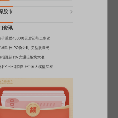
深股市
门资讯
金价重返4300美元后还能走多远
宇树科技IPO倒计时 受益股曝光
纳指涨超1% 光通信板块大涨
硅谷企业悄悄换上中国大模型底座