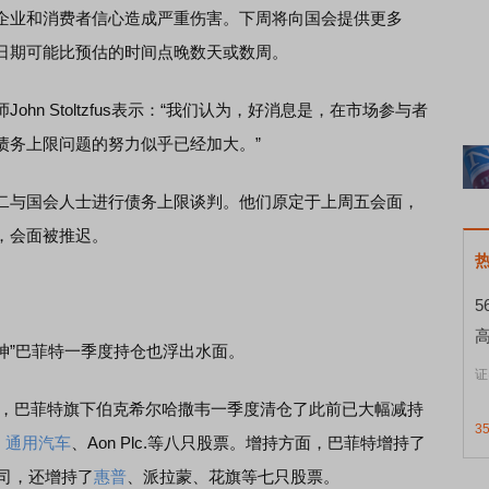
企业和消费者信心造成严重伤害。下周将向国会提供更多
日期可能比预估的时间点晚数天或数周。
 Stoltzfus表示：“我们认为，好消息是，在市场参与者
债务上限问题的努力似乎已经加大。”
与国会人士进行债务上限谈判。他们原定于上周五会面，
，会面被推迟。
神”巴菲特一季度持仓也浮出水面。
证
日，巴菲特旗下伯克希尔哈撒韦一季度清仓了此前已大幅减持
3
、
通用汽车
、Aon Plc.等八只股票。增持方面，巴菲特增持了
司，还增持了
惠普
、派拉蒙、花旗等七只股票。