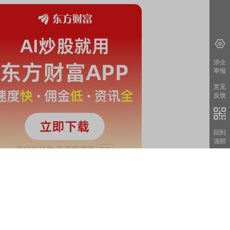
涉企
举报
意见
反馈
回到
顶部