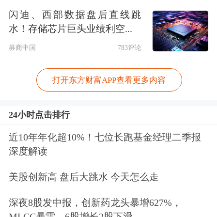
闪迪、西部数据盘后直线跳
一是
保持货币信贷合理增长。3月17日
水！存储芯片巨头业绩利空...
宣布降准0.25个百分点，并运用再贷
券商中国
783评论
款、中期借贷便利、公开市场操作等多
打开东方财富APP查看更多内容
种方式投放流动性，保持流动性合理充
裕。引导金融机构更加注重把握好节奏
24小时点击排行
与力度，增强信贷总量增长的稳定性和
近10年年化超10%！七位长跑基金经理二季报
可持续性。
二是
推动降低
综合
融资成
深度解读
本。持续释放贷款市场报价利率改革效
美股创新高 盘后大跳水 今天怎么走
能，发挥好存款利率市场化调整机制重
深夜8股发中报，创新药龙头暴增627%，
要作用，指导利率自律机制成员根据市
MLCC暴雷，6股增长2股下滑