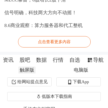
场利率变化合理调整存款利率，促进实
信号明确，科技两大方向不动摇！
际贷款利率稳中有降。继续落实首套房
贷利率政策动态调整机制。
三是
发挥结
8.6商业观察：算力服务器和代工整机
构性政策工具作用。用好普惠小微贷款
点击查看更多内容
支持工具，持续加大支农支小再贷款支
持力度，延续实施碳减排支持工具和支
资讯
股吧
数据
行情
自选
导航
持
煤炭
清洁高效利用专项再贷款，继续
触屏版
电脑版
落实好科技创新、普惠养老、设备更新
给网站提点意见
下载App
改造等专项再贷款政策，创设房企纾困
专项再贷款和租赁住房贷款支持计划。
低版本下载指南
四是
保持人民币汇率基本稳定。深化汇