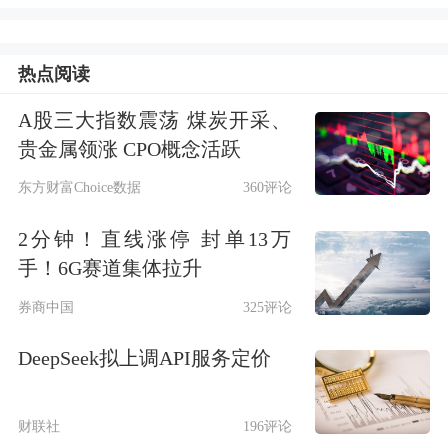
艰巨繁重的国内改革发展稳定任务，在
热点阅读
以习近平同志为核心的党中央坚强领导
下，我国宏观政策坚持稳字当头、稳中
A股三大指数震荡 煤炭开采、
贵金属领涨 CPO概念活跃
求进，靠前协同发力，经济运行实现良
东方财富Choice数据
360评论
好开局，一季度国内生产总值（GDP）
2分钟！直线涨停 封单13万
同比增长4.5%，居民消费价格指数
手！6G赛道集体拉升
（CPI）同比上涨1.3%。中国人民银行
券商中国
325评论
坚持以习近平新时代中国特色社会主义
DeepSeek拟上调API服务定价
思想为指导，坚决贯彻党中央、国务院
的决策部署，精准有力实施稳健的货币
财联社
196评论
政策，推动经济运行持续整体好转。