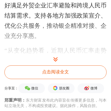
好满足外贸企业汇率避险和跨境人民币
结算需求。支持各地方加强政策宣介、
优化公共服务，推动银企精准对接、企
业充分享惠。
“从变化趋势看，近期人民币汇率走势
更加平稳。”国家外汇管理局副局长王
春英日前表示，3月中旬以来，国内主
点击阅读全文
要经济指标稳定向好，主要发达经济体
微信
朋友圈
微博
分享至：
货币政策紧缩幅度也在缩小，节奏在放
郑重声明：
东方财富发布此内容旨在传播更多信息，与本
缓，人民币汇率总体稳中有升。汇率是
站立场无关，不构成投资建议。据此操作，风险自担。