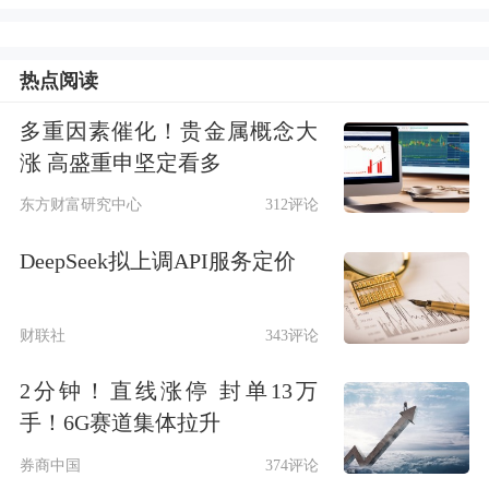
多方因素博弈的结果，在当前形势下，
市场对于人民币汇率的预期在当前区间
热点阅读
实现了均衡。当前人民币的静止态体现
多重因素催化！贵金属概念大
了三大因素的博弈：经济预期、结售汇
涨 高盛重申坚定看多
及美元。
东方财富研究中心
312评论
中国人民银行国际司司长金中夏表示，
DeepSeek拟上调API服务定价
下一步，人民银行将不断完善以市场供
求为基础，参考一篮子货币进行调节，
财联社
343评论
有管理的浮动汇率制度，并且继续深化
2分钟！直线涨停 封单13万
汇率市场化改革，增强人民币汇率弹
手！6G赛道集体拉升
性，引导企业和金融机构树立风险中性
券商中国
374评论