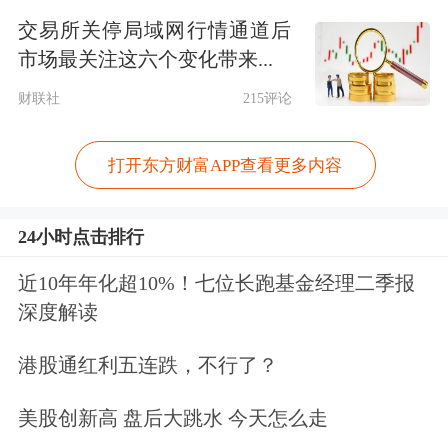
理念，
综合
施策、稳定预期，保持人民
交易所关停局域网行情通道后
市场最关注这六个变化带来...
币汇率在合理均衡水平上的基本稳定。
财联社
215评论
招商证券
认为，Q2人民币汇率将重回
升值通道，未来两个季度人民币汇率高
打开东方财富APP查看更多内容
点有望触及6.3-6.5。首先，市场将在Q2
24小时点击排行
找到经济位置感，感受到内生性增长动
近10年年化超10%！七位长跑基金经理二季报
能。第二，美元贬值将触发企业结汇，
深度解读
并加速人民币升值。疫后三年中国贸易
港股通红利五连跌，不行了？
顺差显著高于
银行
结售汇差额表明存在
大量出口企业未结汇的情况。假若美元
美股创新高 盘后大跳水 今天怎么走