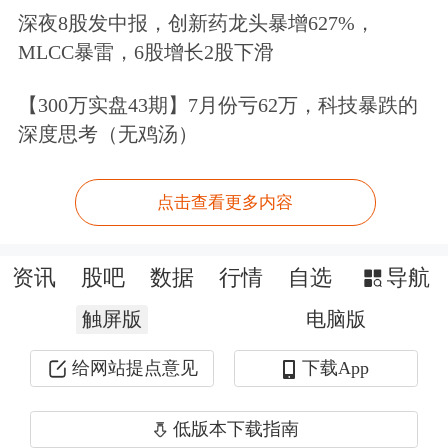
贬值，且更多贸易国选用非美货币（特
深夜8股发中报，创新药龙头暴增627%，
别是人民币）进行贸易结算，后续企业
MLCC暴雷，6股增长2股下滑
或将大量结汇并助推人民币汇率升值。
【300万实盘43期】7月份亏62万，科技暴跌的
第三，一旦人民币重回升值通道，外资
深度思考（无鸡汤）
进入国内资本市场也将放大人民币的升
点击查看更多内容
幅。
文章来源：第一财经
资讯
股吧
数据
行情
自选
导航
原标题：人民币中间价调贬390个基点，机构预计二季度汇率重回
触屏版
升值通道
电脑版
给网站提点意见
下载App
低版本下载指南