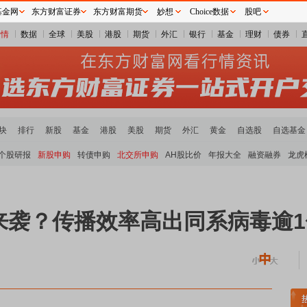
基金网
东方财富证券
东方财富期货
妙想
Choice数据
股吧
行情
数据
全球
美股
港股
期货
外汇
银行
基金
理财
债券
块
排行
新股
基金
港股
美股
期货
外汇
黄金
自选股
自选基金
个股研报
新股申购
转债申购
北交所申购
AH股比价
年报大全
融资融券
龙虎
来袭？传播效率高出同系病毒逾1
板块领涨
元件板块走强
半导体板块活跃
沪深资金流向
A股估值分析全览
重要机