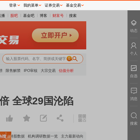
登录
我的菜单
证券交易
基金交易
直播
股吧
基金吧
博客
财富号
搜索
动态
个人
0
榜
限售解禁
IPO审核
大宗交易
估值分析
自选
倍 全球29国沦陷
消息
搜索
构持股数据
机构调研数据一览
主力最新动向
上市公司限售股解禁一览
昨日涨停