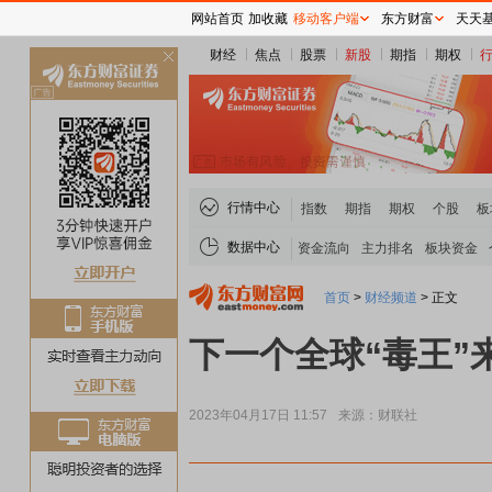
网站首页
加收藏
移动客户端
东方财富
天天
财经
焦点
股票
新股
期指
期权
关
闭
行情中心
指数
期指
期权
个股
板
数据中心
资金流向
主力排名
板块资金
首页
>
财经频道
>
正文
下一个全球“毒王”
2023年04月17日 11:57
来源：财联社
稀土