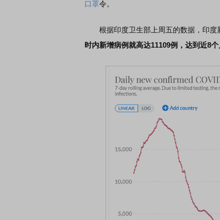
口罩
令。
根据印度卫生部上周五的数据，印度新
席连线｜东方财富证券陈果：A股再平衡的
债券知识通识：从基础认
，将吹向何处
时内新增病例就高达11109例，达到近8