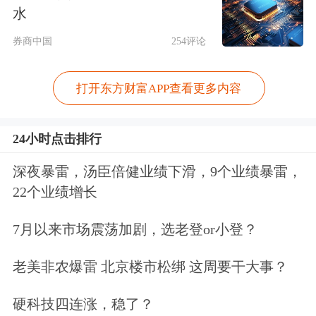
水
安、
阿里巴巴
马云，
雅居乐集团
陈卓
券商中国
254评论
林。
打开东方财富APP查看更多内容
该报告在国内首次完成一套可量化企业
家精神指标体系设计，该指标体系包含
24小时点击排行
两类内容，一类是和具体的个人、企业
深夜暴雷，汤臣倍健业绩下滑，9个业绩暴雷，
利益直接相关的指标；一类是和具体的
22个业绩增长
利益导向没有直接关联，而是侧重公共
7月以来市场震荡加剧，选老登or小登？
利益的指标。具体而言，包含四个一级
指标，即社会与国家责任指标、创新创
老美非农爆雷 北京楼市松绑 这周要干大事？
业指标、社会市场经济指标和国际形象
硬科技四连涨，稳了？