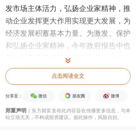
发市场主体活力，弘扬企业家精神，推
动企业发挥更大作用实现更大发展，为
经济发展积蓄基本力量。为激发、保护
和弘扬企业家精神，今年政府报告中也
屡次提及民营经济和民营企业。中央表
示“时代呼唤广大民营企业家谱写新的
点击阅读全文
创业史，希望民营企业家大力弘扬优秀
企业家精神，坚定信心再出发”，并高
微信
朋友圈
微博
分享至：
度评价企业家开创事业的“四千”精神，
郑重声明：
东方财富发布此内容旨在传播更多信息，与本
站立场无关，不构成投资建议。据此操作，风险自担。
引发了对企业家精神的广泛讨论。