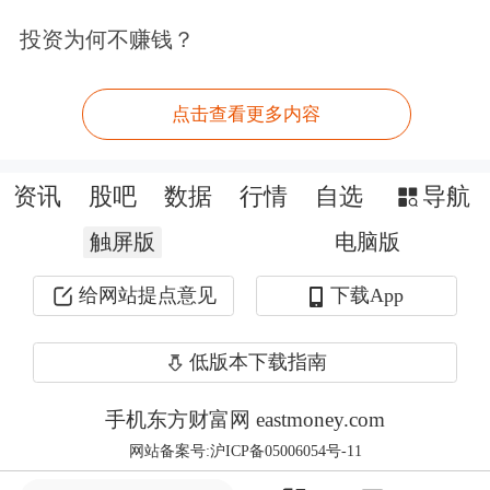
指标等四个大项。同时，每个一级指标
投资为何不赚钱？
含若干二级指标，以社会与国家责任指
标为例，其包含慈善捐款活跃度、政策
点击查看更多内容
建言影响力、社会工作参与度、纳税记
录状况、企业党建等五个二级指标。
资讯
股吧
数据
行情
自选
导航
触屏版
电脑版
2021年初，新时代企业家精神指数研究
工作启动，课题由复旦大学经济学院教
给网站提点意见
下载App
授章奇牵头负责，课题组成员包括复旦
低版本下载指南
大学、清华长三角研究院法治与社会研
手机东方财富网 eastmoney.com
究中心、南京大学、上海大学、上海师
网站备案号:沪ICP备05006054号-11
范大学、南通大学、安徽省社科院、张