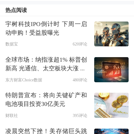
在近日于上海举行的上海民营经济发展
热点阅读
论坛上，江苏省张謇研究会企业家精神
宇树科技IPO倒计时 下周一启
研究中心“新时代企业家精神指数研
动申购！受益股曝光
究”课题组发布全国首个新时代企业家
数据宝
620评论
精神指数报告，以及首个中国企业家精
全球市场：纳指涨超1% 标普创
神百强榜。
新高 光通信、太空板块大涨 ...
东方财富Choice数据
480评论
在百强榜中，前十位依次是：
中国平安
保险马明哲，
腾讯控股
马化腾、陈一
特朗普宣布：将向关键矿产和
电池项目投资30亿美元
丹，TCL集团李东生，
新希望
集团刘永
财联社
395评论
好，
福耀玻璃
曹德旺，
世茂集团
许荣
茂，
农夫山泉
钟睒睒，横店集团徐永
凌晨突然下挫！美存储巨头跳