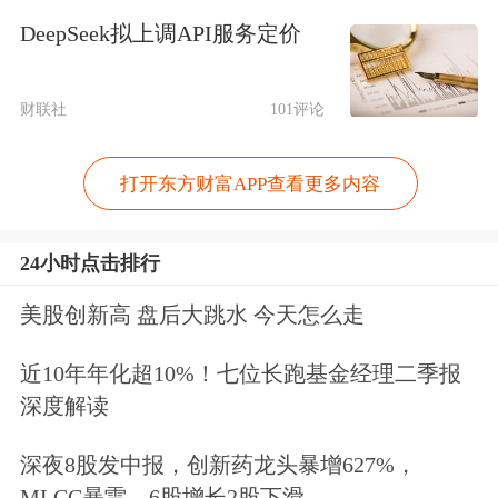
DeepSeek拟上调API服务定价
西兰央行则大概率会继续加息25个基
点。
财联社
101评论
美股财报方面，由于传统的一季报披露
打开东方财富APP查看更多内容
时间大约会从4月中旬开始，所以下周
并没有太多值得关注的财报数据，其中
24小时点击排行
李维斯
和星座集团的财报可能会揭示消
美股创新高 盘后大跳水 今天怎么走
费品市场的最新动向。
近10年年化超10%！七位长跑基金经理二季报
综上所述，下周的这些经济事件很难说
深度解读
会引发多少惊涛骇浪，但美国这个国家
深夜8股发中报，创新药龙头暴增627%，
本身，将在下周迎来
历史上首个被刑事
MLCC暴雷，6股增长2股下滑