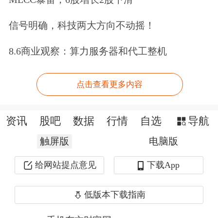
起诉的(前)总统
。
信号明确，科技两大方向不动摇！
在进入势将延续数月、乃至数年的法庭
8.6商业观察：算力服务器和代工整机
缠斗前。吃瓜群众们更关心的是，特朗
点击查看更多内容
普究竟会以什么样的形式被捕。
在周五接受采访时，特朗普的律师之一
资讯
股吧
数据
行情
自选
导航
Joseph Tacopina表示前总统不可能接受
触屏版
电脑版
辩诉交易，一定会进入庭审程序。
给网站提点意见
下载App
Tacopina也重申，为了能够在纽约法庭
上受到正式指控，特朗普将向当局自
低版本下载指南
首。不过Tacopina斩钉截铁地强调，特