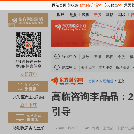
网站首页
加收藏
移动客户端
东方财富
天天
财经
焦点
股票
新股
期指
期权
关
闭
行情中心
指数
期指
期权
个股
板
数据中心
资金流向
主力排名
板块资金
首页
>
财经频道
>
正文
高临咨询李晶晶：2
引导
2023年03月20日 17:46
作者：王镜茹
来源：证