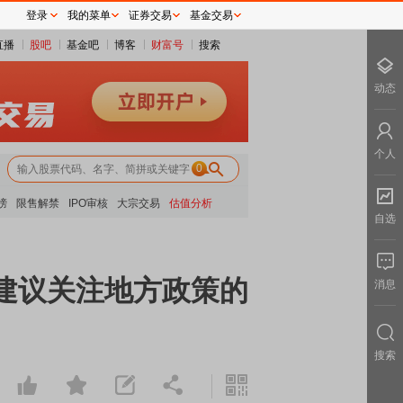
登录
我的菜单
证券交易
基金交易
直播
股吧
基金吧
博客
财富号
搜索
动态
个人
0
榜
限售解禁
IPO审核
大宗交易
估值分析
自选
 建议关注地方政策的
消息
搜索