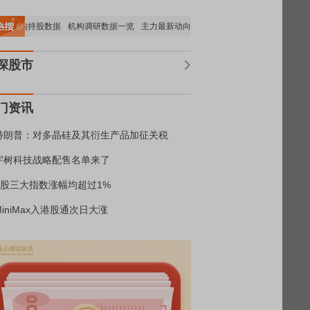
要机构持股数据
机构调研数据一览
主力最新动向
上市公司限售股解禁一览
昨日
深股市
门资讯
特朗普：对多晶硅及其衍生产品加征关税
宇树科技战略配售名单来了
A股三大指数涨幅均超过1%
MiniMax入港股通次日大涨