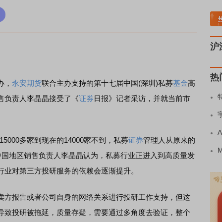
土板块领涨
元件板块走强
半导体板块活跃
沪深资金流向
A股估值分析全览
重
沪
热
办，
永安期货
联合主办支持的第十七届中国(深圳)私募
基金
高
售负责人李晶晶接受了《
证券
日报》记者采访，并就当前市
00多家到现在的14000家不到，私募
证券
管理人从原来的
咨询中国地区销售负责人李晶晶认为，私募行业正进入到高质量发
行业对第三方投研服务的依赖会逐渐提升。
卖方报告或者公司自身的网络关系进行投研工作支持，但这
导致投研被拖延，质量存疑，需要通过多角度去验证，整个