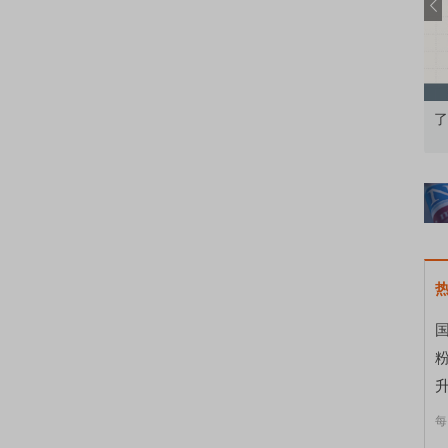
知到特色品种
了解北交所知识 做理性投资者
市
国
升
每