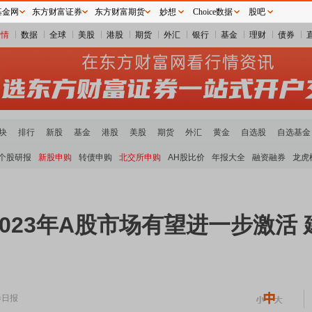
基金网
东方财富证券
东方财富期货
妙想
Choice数据
股吧
行情
数据
全球
美股
港股
期货
外汇
银行
基金
理财
债券
块
排行
新股
基金
港股
美股
期货
外汇
黄金
自选股
自选基金
个股研报
新股申购
转债申购
北交所申购
AH股比价
年报大全
融资融券
龙虎
023年A股市场有望进一步激活
券日报