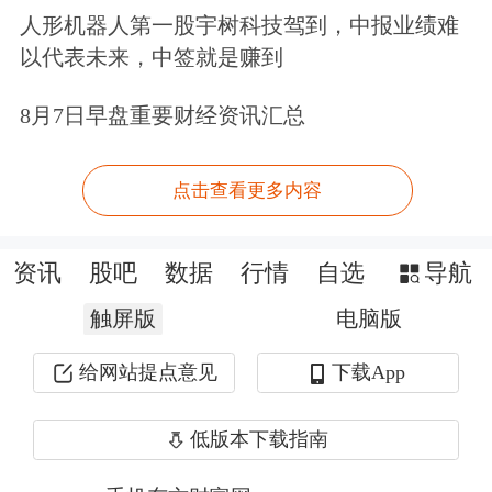
非营运项目波动，更能体现寿险业务中
人形机器人第一股宇树科技驾到，中报业绩难
以代表未来，中签就是赚到
费差、死差对利润的影响，更能呈现寿
险业务的经营状况。
8月7日早盘重要财经资讯汇总
在业绩发布会尾声时段，马明哲直陈，
点击查看更多内容
平安的高质量发展包括3个关键词，第
一是可持续，第二是增长的结构，第三
资讯
股吧
数据
行情
自选
导航
是增长的质量。
触屏版
电脑版
可持续方面，过去20年，平安保持了
给网站提点意见
下载App
20%的业务利润的持续增长。未来要保
低版本下载指南
持20%的增长是不太可能的，但双位数