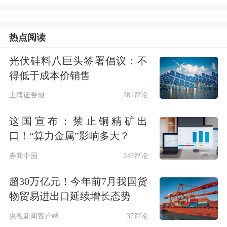
场波动影响，平安集团归属于母公司股
东的净利润837.74亿元，同比下降
热点阅读
17.6%，归属于母公司股东的营运利润
光伏硅料八巨头签署倡议：不
为1483.65亿元，同比增长0.3%。
得低于成本价销售
净利下滑17.6%，马明哲谈高质量发展
上海证券报
381评论
这国宣布：禁止铜精矿出
2022年，平安实现归属于母公司股东的
口！“算力金属”影响多大？
营运利润1483.65亿元，同比增长
券商中国
245评论
0.3%；营运ROE达17.9%；净利润
超30万亿元！今年前7月我国货
1074.32亿元；归属于母公司股东的净
物贸易进出口延续增长态势
利润837.74亿元。
央视新闻客户端
37评论