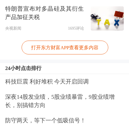
平安以“来之不易”形容上述成绩
特朗普宣布对多晶硅及其衍生
单，“2022年，是公司发展历程中极不
产品加征关税
平凡的一年。外部环境复杂多变，消费
央视新闻
1695评论
需求承压，资本市场波动等因素对公司
打开东方财富APP查看更多内容
多个业务板块造成不同程度的冲击，经
营面临多重重大挑战。”
24小时点击排行
数据显示，2022年平安集团归属于母公
科技巨震 利好堆积 今天开启回调
司股东的净利润837.74亿元，同比下降
深夜14股发业绩，5股业绩暴雷，9股业绩增
17.6%。
长，别搞错方向
防守两天，等下一个低吸信号！
平安认为，营运利润在净利润中剔除掉