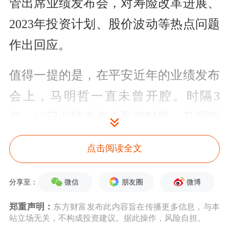
管出席业绩发布会，对寿险改革进展、
2023年投资计划、股价波动等热点问题
作出回应。
值得一提的是，在平安近年的业绩发布
会上，马明哲一直未曾开腔。时隔3
年，16日业绩发布会尾声时段，马明哲
表示平安的高质量发展包括3个关键
点击阅读全文
词，第一是可持续，第二是增长的结
构，第三是增长的质量。
微信
朋友圈
微博
分享至：
郑重声明：
东方财富发布此内容旨在传播更多信息，与本
2022年，受宏观经济环境变化及资本市
站立场无关，不构成投资建议。据此操作，风险自担。