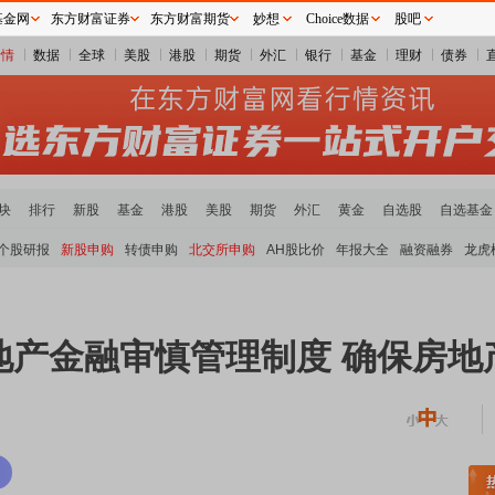
基金网
东方财富证券
东方财富期货
妙想
Choice数据
股吧
行情
数据
全球
美股
港股
期货
外汇
银行
基金
理财
债券
块
排行
新股
基金
港股
美股
期货
外汇
黄金
自选股
自选基金
个股研报
新股申购
转债申购
北交所申购
AH股比价
年报大全
融资融券
龙虎
地产金融审慎管理制度 确保房地
土板块领涨
元件板块走强
半导体板块活跃
沪深资金流向
A股估值分析全览
重