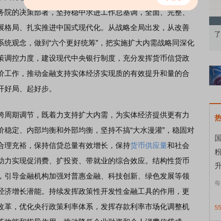
务院的决策部署，坚持稳中求进工作总基调，全面、完整、
展格局、扎实推进中国式现代化。从战略全局出发，从改善
知到特色品种
了解北交所知识 做理性投资者
市
系统观念，做到“六个更好统筹”，把实施扩大内需战略同深化
策调控力度，建设现代中央银行制度，充分发挥货币信贷政
价工作，推动金融支持实体经济实现质的有效提升和量的合
开好局、起好步。
周期调节，既着力支持扩大内需，为实体经济提供更有力
价稳定、内部均衡和外部均衡，坚持不搞“大水漫灌”，稳固对
国
合理充裕，保持信贷总量有效增长，保持
货币供应量
和社会
助力实现促消费、扩投资、带就业的综合效应。结构性货币
升
，引导金融机构加强对普惠金融、科技创新、绿色发展等领
每
经济增长潜能。持续发挥政策性开发性金融工具的作用，更
改革，优化央行政策利率体系，发挥存款利率市场化调整机
5