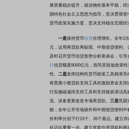
展质量稳步提升，就业物价基本平稳，经
国特色社会主义思想为指导，坚决贯彻党
货币政策实施力度，坚决支持稳住宏观经
一是
保持货币
信贷
合理增长。全年2次
元，运用再贷款再贴现、中期借贷便利、
及时召开货币信贷形势分析座谈会，引导
行
信贷额度8000亿元，指导其投放政策
性。
二是
发挥结构性货币政策工具精准导
将普惠小微贷款支持工具的激励资金支持
行实施碳减排支持工具和支持煤炭清洁高
流、设备更新改造专项再贷款。
三是
巩固
能，全年公开市场操作和中期借贷便利中标
价利率分别下行15个、35个基点。建立
化迈出重要一步。建立首套住房贷款利率