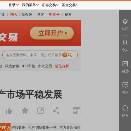
登录
我的菜单
证券交易
基金交易
直播
股吧
基金吧
博客
财富号
搜索
动态
个人
0
榜
限售解禁
IPO审核
大宗交易
估值分析
自选
产市场平稳发展
消息
搜索
要机构持股数据
机构调研数据一览
主力最新动向
上市公司限售股解禁一览
昨日