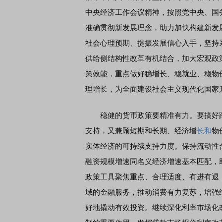
中央经济工作会议精神，按照党中央、国
准确贯彻新发展理念，助力加快构建新发
席连线｜东方财富证券陈果：A股再平衡的
债券知识通识：从基础认
社会心理预期、提振发展信心入手，坚持
，将吹向何处
供给侧结构性改革有机结合，加大宏观政
策效能，重点做好稳增长、稳就业、稳物
理增长，为全面建设社会主义现代化国家
稳健的货币政策要精准有力。要搞好跨
支持，又兼顾短期和长期、经济增
长和
物
实体经济的可持续支持力度。保持流动性
融资规模增速同名义经济增速基本匹配，
政策工具聚焦重点、合理适度、有进有退
域的金融服务，推动消费有力复苏，增强
好地撬动有效投资。继续深化利率市场化