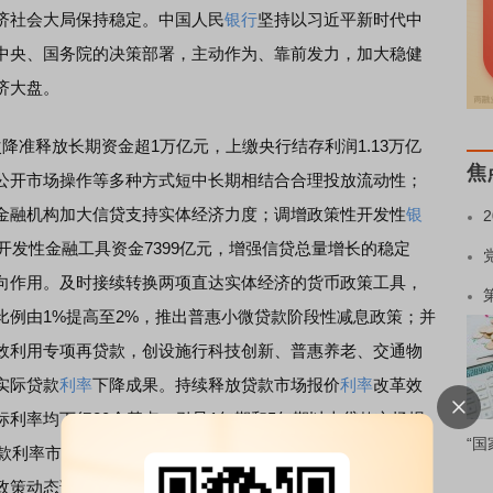
济社会大局保持稳定。中国人民
银行
坚持以习近平新时代中
中央、国务院的决策部署，主动作为、靠前发力，加大稳健
济大盘。
降准释放长期资金超1万亿元，上缴央行结存利润1.13万亿
焦
公开市场操作等多种方式短中长期相结合合理投放流动性；
金融机构加大信贷支持实体经济力度；调增政策性开发性
银
性开发性金融工具资金7399亿元，增强信贷总量增长的稳定
向作用。及时接续转换两项直达实体经济的货币政策工具，
比例由1%提高至2%，推出普惠小微贷款阶段性减息政策；并
效利用专项再贷款，创设施行科技创新、普惠养老、交通物
实际贷款
利率
下降成果。持续释放贷款市场报价
利率
改革效
利率均下行20个基点，引导1年期和5年期以上贷款市场报
“国
存款利率市场化调整机制，稳定
银行
负债成本，存款利率市场
政策动态调整机制，有序推进长效机制建设。
四是
兼顾内外