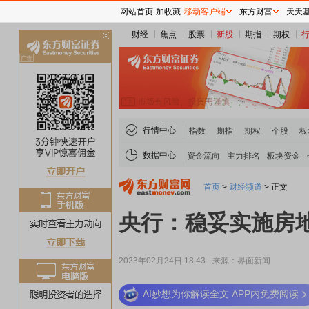
网站首页
加收藏
移动客户端
东方财富
天天
财经
焦点
股票
新股
期指
期权
关
闭
行情中心
指数
期指
期权
个股
板
数据中心
资金流向
主力排名
板块资金
首页
>
财经频道
>
正文
央行：稳妥实施房
2023年02月24日 18:43
来源：界面新闻
AI妙想为你解读全文 APP内免费阅读
稀