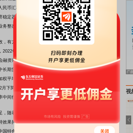
人民币汇率形成中起决定性作用，加强预期管理和流动性管
济稳定器功能。
五是
防范化解金融风险取得新成果。稳妥有
业务整改等工作，金融稳定保障体系不断健全。
，有力支持经济回稳向好，为党的二十大胜利召开创造了
22年新增人民币贷款21.31万亿元，同比多增1.36万亿
融资规模存量同比分别增长11.1%、11.8%和9.6%。信贷结
期贷款余额同比分别增长23.8%和36.7%。企业融资和个
平均利率为4.17%，同比下降0.34个百分点，12月新发放
12月下降1.37个百分点。人民币汇率双向浮动，在合理均衡水
视
间价为6.9646元。
，随着疫情防控进入新的阶段，消费环境、消费秩序逐步
效果持续显现，2023年经济运行有望总体回升。下一阶
中国特色社会主义思想为指导，深入学习贯彻党的二十大和