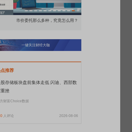
价委托那么多种，究竟怎么用？
北交所顶格打新居然只能
一键关注财经大咖
热点推荐
美股存储板块盘前集体走低 闪迪、西部数
据重挫
方财富Choice数据
60
人评论
2026-08-06