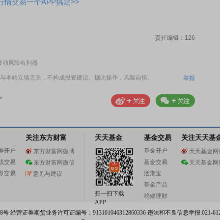
情交易一个APP搞定>>
责任编辑：126
波动风险有利器
与本站立场无关，不构成投资建议。据此操作，风险自担。
举报
关注东方财富
天天基金
基金交易
关注天天基
券开户
基金开户
东方财富网微博
天天基金网
线交易
基金交易
东方财富网微信
天天基金网
券交易
活期宝
意见与建议
基金产品
扫一扫下载
稳健理财
APP
 经营证券期货业务许可证编号：913101046312860336 违法和不良信息举报:021-612