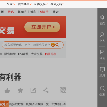
登录
我的菜单
证券交易
基金交易
直播
股吧
基金吧
博客
财富号
搜索
动态
个人
1
榜
限售解禁
IPO审核
大宗交易
估值分析
自选
有利器
消息
搜索
要机构持股数据
机构调研数据一览
主力最新动向
上市公司限售股解禁一览
昨日