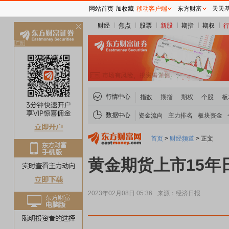
网站首页
加收藏
移动客户端
东方财富
天天
财经
焦点
股票
新股
期指
期权
关
闭
行情中心
指数
期指
期权
个股
板
数据中心
资金流向
主力排名
板块资金
首页
>
财经频道
>
正文
黄金期货上市15年
2023年02月08日 05:36
来源：经济日报
煤