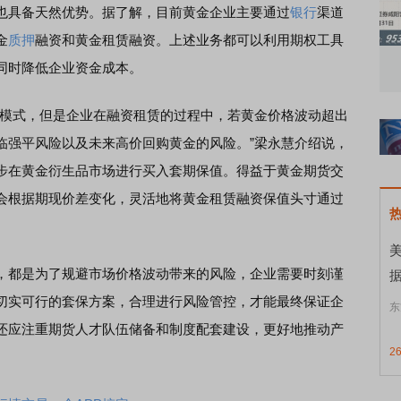
具备天然优势。据了解，目前黄金企业主要通过
银行
渠道
金
质押
融资和黄金租赁融资。上述业务都可以利用期权工具
知到特色品种
了解北交所知识 做理性投资者
市
同时降低企业资金成本。
模式，但是企业在融资租赁的过程中，若黄金价格波动超出
临强平风险以及未来高价回购黄金的风险。”梁永慧介绍说，
步在黄金衍生品市场进行买入套期保值。得益于黄金期货交
会根据期现价差变化，灵活地将黄金租赁融资保值头寸通过
都是为了规避市场价格波动带来的风险，企业需要时刻谨
切实可行的套保方案，合理进行风险管控，才能最终保证企
东
还应注重期货人才队伍储备和制度配套建设，更好地推动产
2