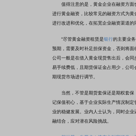
值得注意的是，黄金企业在融资方面也
进行黄金融资，比较常见的融资方式为黄
席连线｜东方财富证券陈果：A股再平衡的
债券知识通识：从基础认
进行改进和优化，在拓宽企业融资渠道的
，将吹向何处
“尽管黄金融资租赁是
银行
的主要业务
预期，需要及时补足担保资金，否则将面
公司一般是在借入黄金现货售出后，会同
易手续费低，且期货保证金占用少，公司
期现货市场进行调节。
当然，不管是期货套保还是期权套保，
记保值初心，基于企业实际生产情况制定
业的稳健发展。业内人士认为，同时企业
融结合，应对潜在风险挑战。