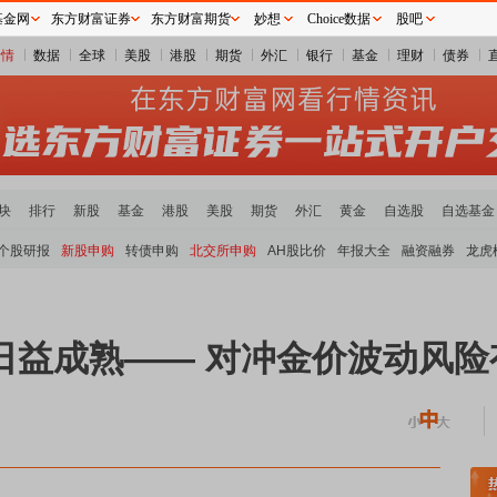
基金网
东方财富证券
东方财富期货
妙想
Choice数据
股吧
行情
数据
全球
美股
港股
期货
外汇
银行
基金
理财
债券
块
排行
新股
基金
港股
美股
期货
外汇
黄金
自选股
自选基金
个股研报
新股申购
转债申购
北交所申购
AH股比价
年报大全
融资融券
龙虎
日益成熟—— 对冲金价波动风险
炭板块领涨
贵金属板块走强
半导体板块活跃
沪深资金流向
A股估值分析全览
重