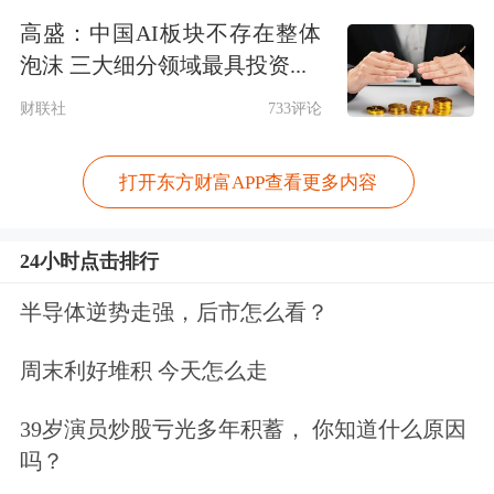
百岁稳健型组合5.05%(2021年6.0%)，
高盛：中国AI板块不存在整体
泡沫 三大细分领域最具投资...
进取型组合5.50%(2021年6.10%)；泰康
财联社
733评论
人寿-臻享百岁B款稳健型组合4.80%，
进取型组合5.0%；国民养老-共同富裕
打开东方财富APP查看更多内容
稳健型投资组合5.15%，积极型投资组
合5.60%；人保寿险-福寿年年稳健型账
24小时点击排行
户4.8%(2021年5%)，进取型账户5.1%
半导体逆势走强，后市怎么看？
(2021年5.3%)；太平人寿-岁岁金生A账
周末利好堆积 今天怎么走
户4.00%(2021年4.50%)，B账户5.10%
39岁演员炒股亏光多年积蓄， 你知道什么原因
(2021年5.35%)。
吗？