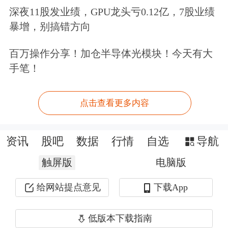
值得注意的是，以上专属商业养老保险
深夜11股发业绩，GPU龙头亏0.12亿，7股业绩
产品皆已纳入个人养老金产品投资范
暴增，别搞错方向
围。目前，共有7家保险公司的8款专属
百万操作分享！加仓半导体光模块！今天有大
商业养老保险纳入该范围。
手笔！
此外，其他专属商业养老保险2022年的
点击查看更多内容
结算收益率分别为：太保人寿-太保易
生福稳健A账户4.3%(2021年4.8%)，进
资讯
股吧
数据
行情
自选
导航
取A账户4.8%(2021年5.3%)；稳健B账
触屏版
电脑版
户4.5%(2021年5.0%)，进取B账户5.0%
给网站提点意见
下载App
(2021年5.5%)。同时，新华养老-盈佳人
生稳健回报型和积极进取型投资组合去
低版本下载指南