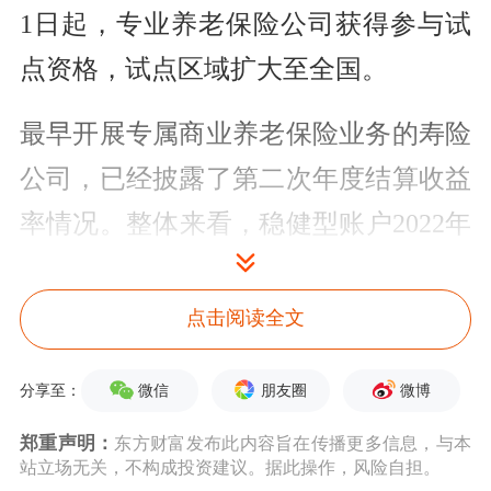
1日起，专业养老保险公司获得参与试
点资格，试点区域扩大至全国。
最早开展专属商业养老保险业务的寿险
公司，已经披露了第二次年度结算收益
率情况。整体来看，稳健型账户2022年
年化结算利率在4.3%-5.15%之间，进取
型账户2022年年化结算利率在
点击阅读全文
4.6%-5.6%之间。专属商业养老保险采
微信
朋友圈
微博
分享至：
取“保证+浮动”的收益模式，与2021年
郑重声明：
东方财富发布此内容旨在传播更多信息，与本
的结算利率相比，多款产品2022年下调
站立场无关，不构成投资建议。据此操作，风险自担。