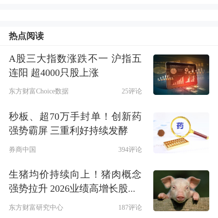
了结算利率，但都远高于最低保证利
率。专属商业养老险稳健型账户的保证
热点阅读
利率大多在2.5%-3%，进取型账户的保
A股三大指数涨跌不一 沪指五
证利率大多在0%-1%。
连阳 超4000只股上涨
具体来看，各人身险公司专属养老保险
东方财富Choice数据
25评论
产品去年的结算利率分别为：
新华保
秒板、超70万手封单！创新药
险
-卓越优选稳健回报型账户投资组合
强势霸屏 三重利好持续发酵
5%，与2021年持平，积极进取型5.15%
券商中国
394评论
(2021年5.50%)；
中国人寿
-国寿鑫享宝
生猪均价持续向上！猪肉概念
A账户4.5%(2021年4.0%)，B账户
强势拉升 2026业绩高增长股...
5.0%，与2021年持平；泰康人寿-臻享
东方财富研究中心
187评论