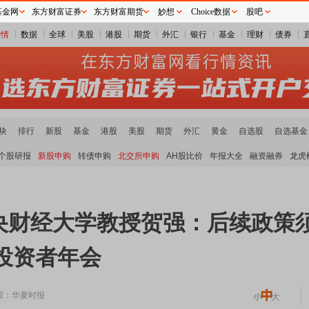
基金网
东方财富证券
东方财富期货
妙想
Choice数据
股吧
行情
数据
全球
美股
港股
期货
外汇
银行
基金
理财
债券
块
排行
新股
基金
港股
美股
期货
外汇
黄金
自选股
自选基金
个股研报
新股申购
转债申购
北交所申购
AH股比价
年报大全
融资融券
龙虎
央财经大学教授贺强：后续政策须
构投资者年会
源：华夏时报