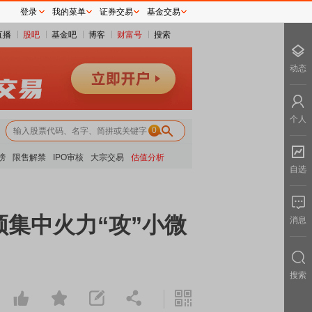
登录
我的菜单
证券交易
基金交易
直播
股吧
基金吧
博客
财富号
搜索
动态
个人
0
榜
限售解禁
IPO审核
大宗交易
估值分析
自选
集中火力“攻”小微
消息
搜索