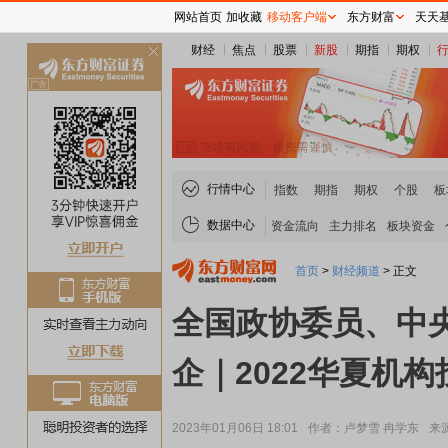
网站首页
加收藏
移动客户端
东方财富
天天
财经
焦点
股票
新股
期指
期权
关
闭
行情中心
指数
期指
期权
个股
板
数据中心
资金流向
主力排名
板块资金
首页
>
财经频道
>
正文
全国政协委员、中
企｜2022华夏机
2023年01月06日 18:01
作者：卢梦雪 冉学东
来