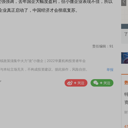
强强调，去年国企大幅度盈利，但小微企业表现不佳，所以
企业真正启动了，中国经济才会彻底复苏。
券知识通识：从基础认知到特色品种
了解北交所知识 做理性投资
责任编辑：91
政策须集中火力“攻”小微企｜2022华夏机构投资者年会
与本站立场无关，不构成投资建议。据此操作，风险自担。
举报
资
财
4