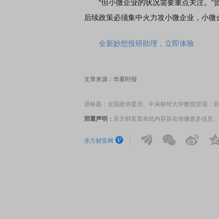
“但小微企业的状况需要重点关注。”贺
后续政策必须集中火力攻小微企业，小微
全新妙想投研助理，立即体验
布会
首席连线｜东方财富证券陈果：A股再平衡的
债
风，将吹向何处
文章来源：华夏时报
原标题：全国政协委员、中央财经大学教授贺强：后续
郑重声明：
东方财富发布此内容旨在传播更多信息，
东方财富网