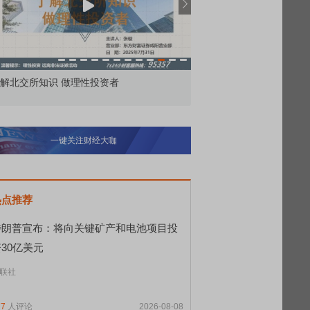
者
市价委托那么多种，究竟怎么用？
北
一键关注财经大咖
热点推荐
特朗普宣布：将向关键矿产和电池项目投
30亿美元
联社
77
人评论
2026-08-08