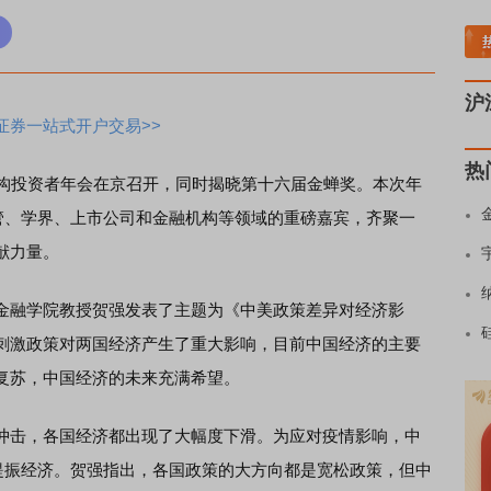
稀土板块领涨
元件板块走强
半导体板块活跃
沪深资金流向
A股估值分
沪
证券一站式开户交易>>
热
构投资者年会在京召开，同时揭晓第十六届金蝉奖。本次年
监管、学界、上市公司和金融机构等领域的重磅嘉宾，齐聚一
献力量。
融学院教授贺强发表了主题为《中美政策差异对经济影
刺激政策对两国经济产生了重大影响，目前中国经济的主要
复苏，中国经济的未来充满希望。
击，各国经济都出现了大幅度下滑。为应对疫情影响，中
，提振经济。贺强指出，各国政策的大方向都是宽松政策，但中