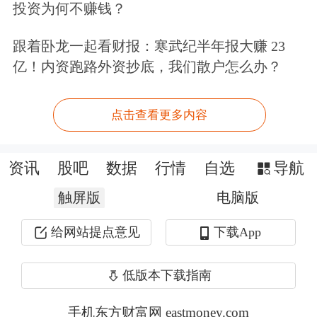
投资为何不赚钱？
基础。
跟着卧龙一起看财报：寒武纪半年报大赚 23
上海东证期货有限公司总经理唐雷认
亿！内资跑路外资抄底，我们散户怎么办？
为，从资本市场发展的角度，工业硅期
权上市为投资者提供了新的资产配置工
点击查看更多内容
具，有利于完善衍生品市场投资者的结
资讯
股吧
数据
行情
自选
导航
构。由于期权投资的高度专业性，可以
触屏版
电脑版
吸引更多专业的机构投资者参与进来，
为期货市场带来更多流动性，加强市场
给网站提点意见
下载App
的厚度与活跃程度。同时，工业硅期权
低版本下载指南
上市也有利于推动金融机构业务的创新
手机东方财富网 eastmoney.com