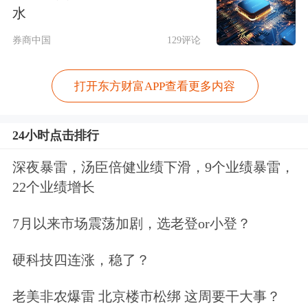
水
多身体状况是很好的，只要体检能过，
券商中国
129评论
只要本人有意愿工作，为什么不能让他
继续工作？继续工作后，他的退休金是
打开东方财富APP查看更多内容
应该提高的，这个非常重要，这也是应
24小时点击排行
对人口老龄化的基本国策。”他说。
深夜暴雷，汤臣倍健业绩下滑，9个业绩暴雷，
李稻葵提到的“第二支箭”是调整宏观政
22个业绩增长
策，防止政策僵化，第一个要调整的是
7月以来市场震荡加剧，选老登or小登？
央地财政关系，特别是地方债必须要调
硬科技四连涨，稳了？
整，应该把相当一部分的地方债通过某
一个机制转为中央政府的债务。
老美非农爆雷 北京楼市松绑 这周要干大事？