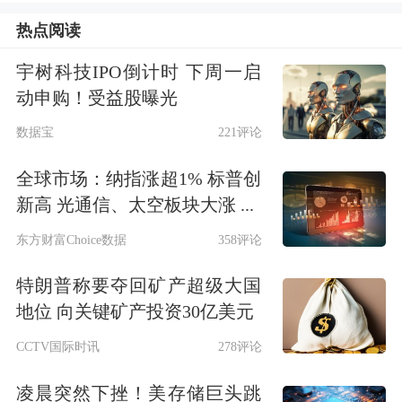
热点阅读
经济增长速度就很难恢复。”他说。
宇树科技IPO倒计时 下周一启
李稻葵还表示，从现在开始应贯彻灵活
动申购！受益股曝光
退休机制，让劳动者决定自己什么时候
数据宝
221评论
退休。他解释称，现在的退休制度已经
全球市场：纳指涨超1% 标普创
远远不能满足现有人口的需求，很多中
新高 光通信、太空板块大涨 ...
年劳动者的健康水平、受
教育
水平非常
东方财富Choice数据
358评论
高，他们也愿意继续工作，这一人力资
特朗普称要夺回矿产超级大国
源一定要用好。
地位 向关键矿产投资30亿美元
CCTV国际时讯
278评论
“比如建筑行业，之前限制50岁以后就
凌晨突然下挫！美存储巨头跳
不能工作了，但现在50岁的建筑工人很