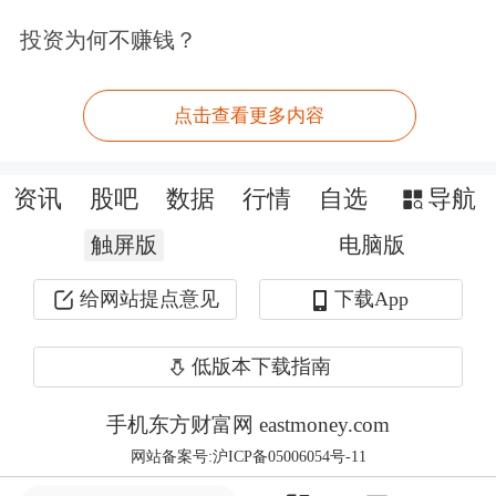
“整体上看，中央政府的财力很好、信
投资为何不赚钱？
用也很好，跟国际比较，我国的国债水
点击查看更多内容
平非常低，(地方债)转为国债之后，一
方面可以大大降低融资成本，第二方面
资讯
股吧
数据
行情
自选
导航
能够给地方政府松绑，让他们的财政情
触屏版
电脑版
况能够有所恢复，能够真正围绕本地的
给网站提点意见
下载App
经济发展去谋划，而不是天天发愁怎么
样举新债还旧债。”他说。
低版本下载指南
第二个调整的方面是
房地产
。李稻葵表
手机东方财富网 eastmoney.com
网站备案号:沪ICP备05006054号-11
示，这一轮房地产的调整很大程度上是