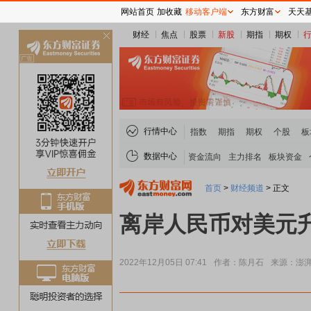
网站首页
加收藏
移动客户端
东方财富
天天
财经
焦点
股票
新股
期指
期权
关
闭
行情中心
指数
期指
期权
个股
板
数据中心
资金流向
主力排名
板块资金
首页
>
财经频道
>
正文
离岸人民币对美元升
2022年12月05日 07:41
作者：陈月石
来源：澎