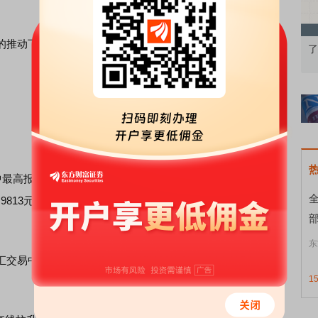
推动下，叠加季节性的结汇因素，人民币兑美元即期汇率
识：从基础认知到特色品种
了解北交所知识 做理性投资者
报7.0056元，距离破“7”仅一步之遥；两个休市日后，5
9813元，收复7元关口。截至9:04，离岸人民币兑美元汇率
部
东
中心公布数据显示，12月5日，该中间价报7.0384元，
1