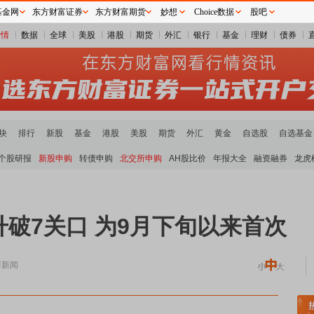
基金网
东方财富证券
东方财富期货
妙想
Choice数据
股吧
行情
数据
全球
美股
港股
期货
外汇
银行
基金
理财
债券
块
排行
新股
基金
港股
美股
期货
外汇
黄金
自选股
自选基金
个股研报
新股申购
转债申购
北交所申购
AH股比价
年报大全
融资融券
龙虎
破7关口 为9月下旬以来首次
湃新闻
煤炭板块领涨
贵金属板块走强
半导体板块活跃
沪深资金流向
A股估值分