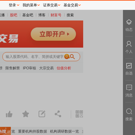
登录
我的菜单
证券交易
基金交易
直播
股吧
基金吧
博客
财富号
搜索
动态
个人
0
榜
限售解禁
IPO审核
大宗交易
估值分析
自选
消息
搜索
析全览
重要机构持股数据
机构调研数据一览
主力最新动向
上市公司限售股解禁