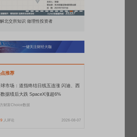
市价委托那么多种，究竟怎么用？
北交所顶格
一键关注财经大咖
热点推荐
全球市场：道指终结日线五连涨 闪迪、西
数据绩后大跌 SpaceX涨超6%
方财富Choice数据
59
人评论
2026-08-07