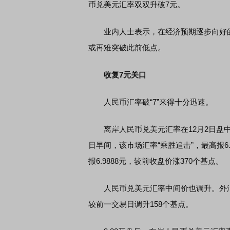
币兑美元汇率双双升破7元。
业内人士表示，在经济预期逐步向好的
首席连线｜东方财富证券陈果：A股再平衡的
债券知识通
风，将吹向何处
或再难突破此前低点。
收复7元关口
人民币汇率破“7”来得十分迅速。
离岸人民币兑美元汇率在12月2日盘中最高
日早间，该市场汇率“乘胜追击”，最高报6.
报6.9888元，较前收盘价涨370个基点。
人民币兑美元汇率中间价也调升。外汇交易
较前一交易日调升158个基点。