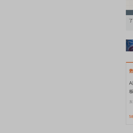
果：A股再平衡的
债券知识通识：从基础认知到特色品种
了
东
5