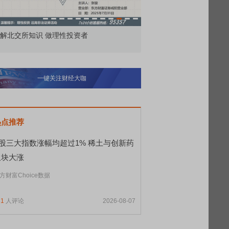
解北交所知识 做理性投资者
市价委托那么多种，究竟
一键关注财经大咖
热点推荐
A股三大指数涨幅均超过1% 稀土与创新药
板块大涨
方财富Choice数据
81
人评论
2026-08-07