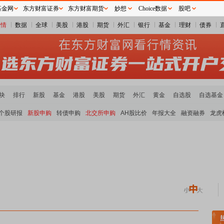
基金网
东方财富证券
东方财富期货
妙想
Choice数据
股吧
行情
数据
全球
美股
港股
期货
外汇
银行
基金
理财
债券
块
排行
新股
基金
港股
美股
期货
外汇
黄金
自选股
自选基金
个股研报
新股申购
转债申购
北交所申购
AH股比价
年报大全
融资融券
龙虎
稀土板块领涨
元件板块走强
半导体板块活跃
沪深资金流向
A股估值分析全