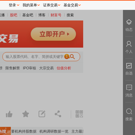
登录
我的菜单
证券交易
基金交易
直播
股吧
基金吧
博客
财富号
搜索
动态
个人
1
榜
限售解禁
IPO审核
大宗交易
估值分析
自选
消息
搜索
览
重要机构持股数据
机构调研数据一览
主力最新动向
上市公司限售股解禁一览