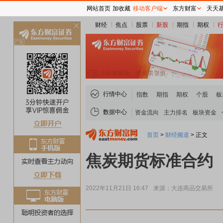
网站首页
加收藏
移动客户端
东方财富
天天
财经
焦点
股票
新股
期指
期权
关
闭
行情中心
指数
期指
期权
个股
板
数据中心
资金流向
主力排名
板块资金
首页
>
财经频道
>
正文
焦炭期货标准合约
2022年11月21日 16:47
来源：大连商品交易所