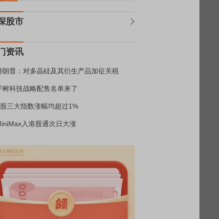
深股市
门资讯
特朗普：对多晶硅及其衍生产品加征关税
宇树科技战略配售名单来了
A股三大指数涨幅均超过1%
MiniMax入港股通次日大涨