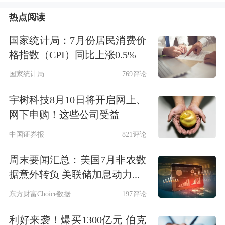
与富士康齐名，为苹果两大组装厂商之
热点阅读
一。
国家统计局：7月份居民消费价
格指数（CPI）同比上涨0.5%
《科创板日报》记者于11月16日来到昌
国家统计局
769评论
硕科技厂区，秀沿路两旁矗立着十多幢
宇树科技8月10日将开启网上、
巨大的厂房和员工宿舍。地铁11号线在
网下申购！这些公司受益
此往前延伸一站路就是著名上海迪斯尼
中国证券报
821评论
乐园度假区。
周末要闻汇总：美国7月非农数
据意外转负 美联储加息动力...
在昌硕公司大门外，一名昌硕科技正式
东方财富Choice数据
197评论
员工告诉记者，
昌硕科技上海厂区太大
利好来袭！爆买1300亿元 伯克
了，每个厂房做的产品还都不一样，立