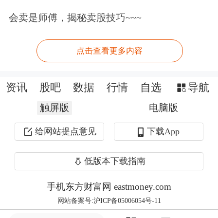
开工，“已经停止招人了”。
会卖是师傅，揭秘卖股技巧~~~
为何立讯精密会接手昌硕的上海的厂
点击查看更多内容
房？《科创板日报》记者从天眼查APP
查询到的工商信息显示，双方并非“陌
资讯
股吧
数据
行情
自选
导航
路人”。实际上，双方早有合作，
昌硕
触屏版
电脑版
科技(上海)有限公司最新持有持有立讯
给网站提点意见
下载App
精密0.56%股份，持股数量为3984.51万
低版本下载指南
股。
手机东方财富网 eastmoney.com
网站备案号:沪ICP备05006054号-11