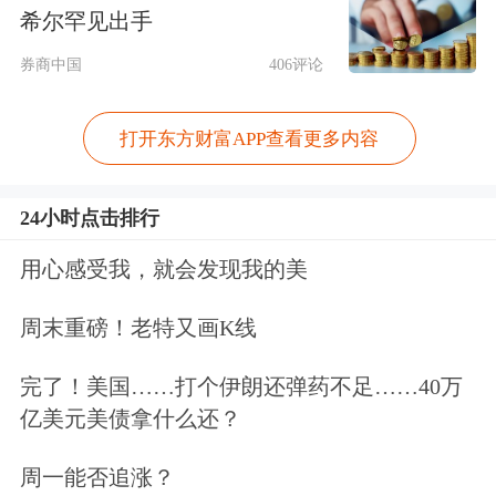
希尔罕见出手
讯精密确实已经买了几栋厂房。
券商中国
406评论
另外，多名持有工牌打工者告诉《科创
打开东方财富APP查看更多内容
板日报》记者，
昌硕科技产线主要生产
iPhone手机，但是近几个月以来，厂里
24小时点击排行
订单非常少，“我们赚不到钱，一些员
用心感受我，就会发现我的美
工，尤其是小时工都在离职了”。
在厂
区门口，记者看到一些打工者拿着大大
周末重磅！老特又画K线
小小行李准备离开。
完了！美国……打个伊朗还弹药不足……40万
亿美元美债拿什么还？
工厂门口的保安也在与记者闲聊中表
周一能否追涨？
示，厂里面现在比较闲，有的厂房没有