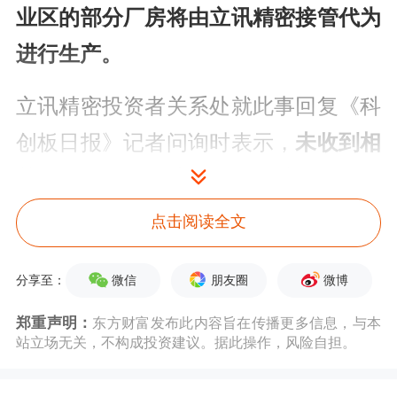
业区的部分厂房将由立讯精密接管代为
进行生产。
立讯精密投资者关系处就此事回复《科
创板日报》记者问询时表示，
未收到相
关信息，收购如达到披露标准，将会公
告。记者致电昌硕科技母公司和硕
点击阅读全文
(4938-TW)方面，截至发稿未获对方回
微信
朋友圈
微博
分享至：
应。
郑重声明：
东方财富发布此内容旨在传播更多信息，与本
▍昌硕科技(上海)持股立讯精密0.56%
站立场无关，不构成投资建议。据此操作，风险自担。
昌硕科技为和硕科技子公司，后者一直