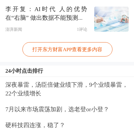
涨外，银行股也迎来普涨。
李开复：AI时代 人的优势
在“右脑” 做出数据不能预测...
值得注意的是，11月14日，银保监会、
澎湃新闻
1评论
住房和城乡建设部、人民银行联合发布
打开东方财富APP查看更多内容
《关于商业银行出具保函置换预售监管
资金有关工作的通知》，支持优质房企
24小时点击排行
可向商业银行申请出具保函置换监管额
深夜暴雷，汤臣倍健业绩下滑，9个业绩暴雷，
度内资金。置换金额不得超过监管账户
22个业绩增长
中确保项目竣工交付所需的资金额度的
7月以来市场震荡加剧，选老登or小登？
30%，置换后的监管资金不得低于监管
账户中确保项目竣工交付所需的资金额
硬科技四连涨，稳了？