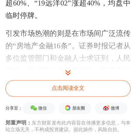
超60%、“19远洋02”涨超40%，均盘中
临时停牌。
引发市场热潮的则是在市场间广泛流传
的“房地产金融16条”。证券时报记者从
多位监管部门和金融人士求证到，人民
银行、银保监会在日前印发《关于做好
当前金融支持房地产市场平稳健康发展
点击阅读全文
工作的通知》(下称《通知》)。
微信
朋友圈
微博
分享至：
《通知》从保持房地融资平稳有序，积
郑重声明：
东方财富发布此内容旨在传播更多信息，与本
极做好“保交楼”金融服务，积极配合做
站立场无关，不构成投资建议。据此操作，风险自担。