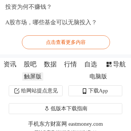
度的70%。
投资为何不赚钱？
A股市场，哪些基金可以无脑投入？
点击查看更多内容
资讯
股吧
数据
行情
自选
导航
触屏版
电脑版
给网站提点意见
下载App
低版本下载指南
受访人士还认为，目前
房地产
行业“政
策底”已明确，“市场底”有望慢慢企
手机东方财富网 eastmoney.com