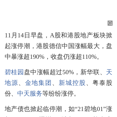
11月14日早盘，A股和港股地产板块掀
起涨停潮，港股德信中国涨幅最大，盘
中暴涨超190%，收盘仍涨超110%。
碧桂园
盘中涨幅超过50%，新华联、
天
地源
、
金地集团
、
新城控股
、粤泰股
份、
中天服务
等纷纷涨停。
地产债也掀起临停潮，如“21碧地01”涨