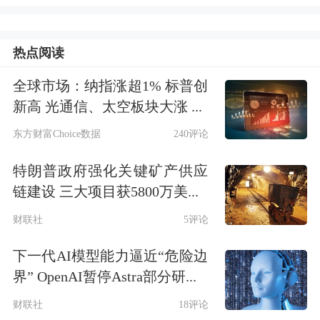
好受困房地产企业风险处置，依法保障
住房金融消费者合法权益，阶段性调整
热点阅读
部分金融管理政策，加大住房租赁金融
全球市场：纳指涨超1% 标普创
支持力度六个方面部署了16条具体措
新高 光通信、太空板块大涨 ...
施，助力房地产市场平稳健康发展。
东方财富Choice数据
240评论
16条具体措施被看作是政策力度空前，
特朗普政府强化关键矿产供应
链建设 三大项目获5800万美...
不少分析指出，政策通过房企债务展期
财联社
5评论
和支持再融资，修复房企信用环境，这
不仅利于缓解房企的资金压力，也有利
下一代AI模型能力逼近“危险边
界” OpenAI暂停Astra部分研...
于
银行
、
信托
等金融机构资产质量的稳
财联社
18评论
定。受此影响，14日除地产板块股债大