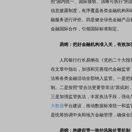
照“国内统一、国际接轨、清晰可执行”
信息披露制度，有序覆盖各类金融机构和
融服务进行评价。四是健全绿色金融产品
首席连线｜东方财富证券陈果：A股再平衡的
债券知识
风，将吹向何处
金融国际合作，引领国际标准制定。
易纲：把好金融机构准入关，有效加
人民银行行长易纲在《党的二十大报告
在文章中指出，加强和完善现代金融监管
法将各类金融活动全部纳入监管。一是把
制。二是按照“管合法更要管非法”原或
三是加强监管执法，丰富执法手段，强化
大数据
平台建设，推动数据标准统一和监
是统筹协调中央和地方金融管理，确保全
易纲：构建权责一致的风险处置机制