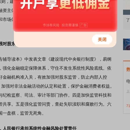
的原则，建立和完善绿色金融标准体系。二是分步建设强制性的
融资主体。三是健全激励约束机制，对金融机构开展绿色金
和市场体系，推动形成碳排放权的合理价格。五是深化绿色
通识：从基础认知到特色品种
了解北交所知识 做理性投资者
强对股东监管，防止内部人控制
辅导读本》中发表文章《建设现代中央银行制度》，易纲
，强化金融稳定保障体系，守住不发生系统性风险底线。依
好金融机构准入关，有效加强对股东监管，防止内部人控
则，加强对非法金融活动的认定和处置，保护金融消费者权益。
上
与纪检监察、司法、审计等部门协作。四是加快监管科技和
管共享。五是强化监管问责，查处失职渎职和腐败行为。六
7
国一盘棋，监管无死角。
，人民银行承担系统性金融风险处置责任