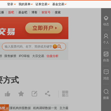
登录
我的菜单
证券交易
基金交易
直播
股吧
基金吧
博客
财富号
搜索
动态
个人
0
榜
限售解禁
IPO审核
大宗交易
估值分析
自选
要方式
消息
搜索
览
重要机构持股数据
机构调研数据一览
主力最新动向
上市公司限售股解禁一览