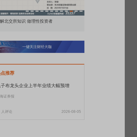
市价委托那么多种，究竟怎么用？
北交所顶
一键关注财经大咖
热点推荐
电子布龙头企业上半年业绩大幅预增
海证券报
1
人评论
2026-08-05