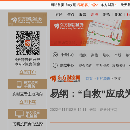
网站首页
加收藏
移动客户端
东方财富
天天
财经
焦点
股票
新股
期指
期权
关
闭
行情中心
指数
期指
期权
个股
板
数据中心
资金流向
主力排名
板块资金
首页
>
财经频道
>
正文
易纲：“自救”应
2022年11月02日 12:11
来源：证券时报网