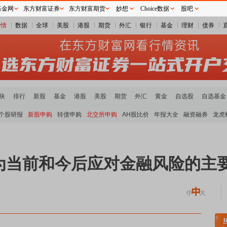
基金网
东方财富证券
东方财富期货
妙想
Choice数据
股吧
行情
数据
全球
美股
港股
期货
外汇
银行
基金
理财
债券
块
排行
新股
基金
港股
美股
期货
外汇
黄金
自选股
自选基金
个股研报
新股申购
转债申购
北交所申购
AH股比价
年报大全
融资融券
龙虎
成为当前和今后应对金融风险的主
煤炭板块领涨
贵金属板块走强
半导体板块活跃
沪深资金流向
A股估值分析全