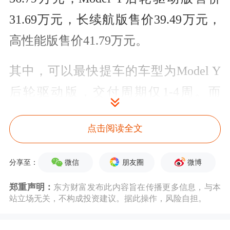
31.69万元，长续航版售价39.49万元，
高性能版售价41.79万元。
其中，可以最快提车的车型为Model Y
后轮驱动版，交付周期仅1-4周。而
Model 3和其他版本Model Y交付周期均
点击阅读全文
为6-10周或更长。不过数位特斯拉销售
人员均对澎湃新闻记者表示，目前特斯
微信
朋友圈
微博
分享至：
拉Model 3和Model Y均有部分现车可供
郑重声明：
东方财富发布此内容旨在传播更多信息，与本
销售。
站立场无关，不构成投资建议。据此操作，风险自担。
本次特斯拉的变相降价消息一出，引发