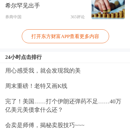
月份完成改造升级，上海工厂的年产能
希尔罕见出手
也达到了75万辆，中国市场上特斯拉
券商中国
365评论
Model 3和Model Y车型的提车周期大大
打开东方财富APP查看更多内容
缩短。不少业内人士预测，特斯拉中国
将会在10月左右迎来一次久违的降价。
24小时点击排行
此外，特斯拉改款的传言也让不少消费
用心感受我，就会发现我的美
者成为了“等等党”。不少自媒体此前曾
周末重磅！老特又画K线
称，国产特斯拉即将改款并搭载4680
电
完了！美国……打个伊朗还弹药不足……40万
池
。不过特斯拉官方已于8月23日发布
亿美元美债拿什么还？
声明辟谣称，“特斯拉即将改款”系炒
会卖是师傅，揭秘卖股技巧~~~
作，中国制造车型目前没有使用包括