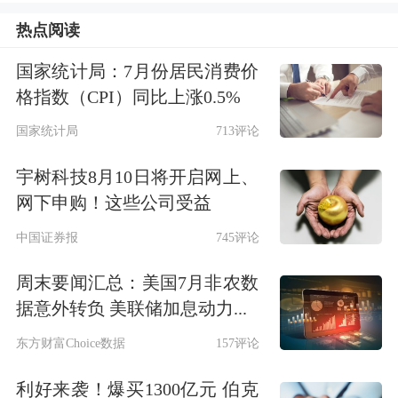
了部分老车主的不满。
热点阅读
国家统计局：7月份居民消费价
也有观点认为，特斯拉本次保险补贴活
格指数（CPI）同比上涨0.5%
动只是过渡行为，或将出现官方调价。
国家统计局
713评论
在今年特斯拉第二季度财报电话会议
宇树科技8月10日将开启网上、
网下申购！这些公司受益
上，马斯克曾回应特斯拉价格问题
中国证券报
745评论
称，“我认为通胀将在年底前下降，希
望在那个时候我们可以稍微降低车
周末要闻汇总：美国7月非农数
据意外转负 美联储加息动力...
价。”
东方财富Choice数据
157评论
同时，随着特斯拉上海工厂生产线于7
利好来袭！爆买1300亿元 伯克