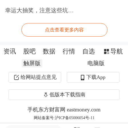
4680电池在内的任何新型号电池的计
幸运大抽奖，注意这些坑…
划。
点击查看更多内容
乘联会数据显示，特斯拉8月份总销量
达到76965辆。其中，出口42463辆，国
资讯
股吧
数据
行情
自选
导航
内市场销售34502辆。而Model Y还在8
触屏版
电脑版
月创下62169辆的月销量纪录，环比增
给网站提点意见
下载App
长295%，同比增长 261%。
低版本下载指南
今年1-8月，特斯拉上海工厂已经完成
手机东方财富网 eastmoney.com
近40万辆的销量，与其2021年全年交付
网站备案号:沪ICP备05006054号-11
量48.4万辆近在咫尺。