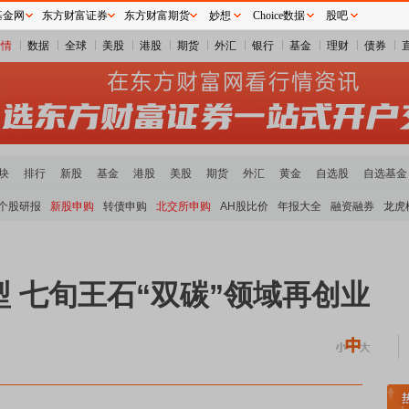
基金网
东方财富证券
东方财富期货
妙想
Choice数据
股吧
行情
数据
全球
美股
港股
期货
外汇
银行
基金
理财
债券
块
排行
新股
基金
港股
美股
期货
外汇
黄金
自选股
自选基金
个股研报
新股申购
转债申购
北交所申购
AH股比价
年报大全
融资融券
龙虎
 七旬王石“双碳”领域再创业
稀土板块领涨
元件板块走强
半导体板块活跃
沪深资金流向
A股估值分析全览
重