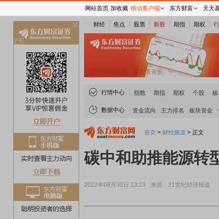
网站首页
加收藏
移动客户端
东方财富
天天
财经
焦点
股票
新股
期指
期权
关
闭
行情中心
指数
期指
期权
个股
板
数据中心
资金流向
主力排名
板块资金
首页
>
财经频道
>
正文
碳中和助推能源转型
2022年08月30日 13:23
来源：21世纪经济报道