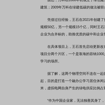
建筑；2009年万科在绿建低碳的做法被
席连线｜东方财富证券陈果：A股再平衡的
债券知识通识：从基础认
凭借过往经验，王石在2021年创建了
，将吹向何处
规模50亿，另一个规模15个亿，同时王石
企业为合并标的，助推优质的碳中和企业
在具体项目上，王石首先启动更新改造
项目分两个片区，一个是靠海的容纳1000
学习的场所。
据了解，这两个物理空间不连在一起
起，目的是打造一个融办公学习居住休闲运
米，虚拟电网自身产生的绿电供应比例占到
“作为中国企业家，无法独善其身了，