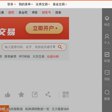
登录
我的菜单
证券交易
基金交易
直播
股吧
基金吧
博客
财富号
搜索
动态
个人
0
榜
限售解禁
IPO审核
大宗交易
估值分析
自选
消息
搜索
要机构持股数据
机构调研数据一览
主力最新动向
上市公司限售股解禁一览
昨日