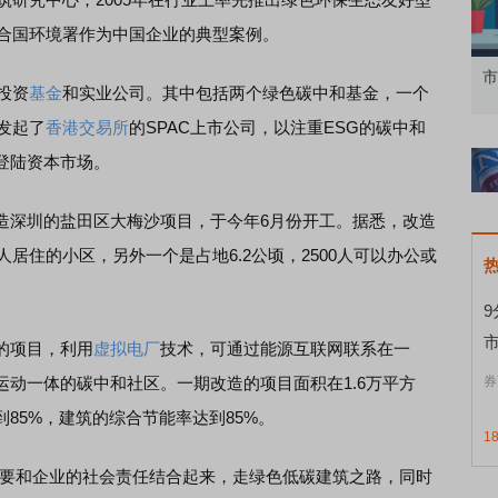
联合国环境署作为中国企业的典型案例。
知到特色品种
了解北交所知识 做理性投资者
市
投资
基金
和实业公司。其中包括两个绿色碳中和基金，一个
发起了
香港交易所
的SPAC上市公司，以注重ESG的碳中和
登陆资本市场。
深圳的盐田区大梅沙项目，于今年6月份开工。据悉，改造
人居住的小区，另外一个是占地6.2公顷，2500人可以办公或
的项目，利用
虚拟电厂
技术，可通过能源互联网联系在一
动一体的碳中和社区。一期改造的项目面积在1.6万平方
券
85%，建筑的综合节能率达到85%。
1
要和企业的社会责任结合起来，走绿色低碳建筑之路，同时