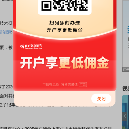
技术研发服务平台、创新试验平台、配套支撑服务平台和高
新能源
汽车等领域培育了一批具有代表性的企业。”卢敏说。
，被消亡。‘双碳’既是挑战，又是机遇，变革已经发生，重
2030年实现碳达峰，2060年实现碳中和的承诺。“就在那
视
，面对其他人的质疑，王石笑称“怎么能是归零再出发？我有丰
立了很丰富的人脉关系。这是一笔宝贵的财富，不运用都对
研究中心；2005年在行业上率先推出绿色环保生态友好型