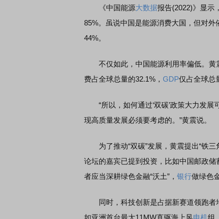
《中国能源
大数据
报告(2022)》
85%。虽说中国是能源消费大国，但对外
44%。
不仅如此，中国能源利用率偏低。黄震指出
费占全球总量的32.1%，
GDP
仅占全球总量
“所以，如何通过‘双碳’政策大力发展
现高质量发展必须要考虑的。”黄震说。
为了推动“双碳”发展，黄震提出“铁三
论坛的嘉宾已提到投资，比如中国邮政储
者应当深耕绿色金融“沃土”，
银行
做绿色
同时，科技创新是占据新赛道领跑者地
如亚洲首台最大11MW直驱海上风
电机
组