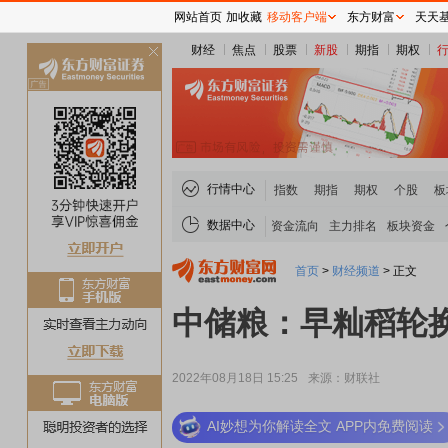
网站首页
加收藏
移动客户端
东方财富
天天
财经
焦点
股票
新股
期指
期权
关
闭
行情中心
指数
期指
期权
个股
板
数据中心
资金流向
主力排名
板块资金
首页
>
财经频道
>
正文
中储粮：早籼稻轮
2022年08月18日 15:25
来源：财联社
AI妙想为你解读全文 APP内免费阅读
稀