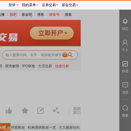
登录
我的菜单
证券交易
基金交易
直播
股吧
基金吧
博客
财富号
搜索
动态
个人
0
榜
限售解禁
IPO审核
大宗交易
估值分析
自选
消息
搜索
机构持股数据
机构调研数据一览
主力最新动向
上市公司限售股解禁一览
昨日涨