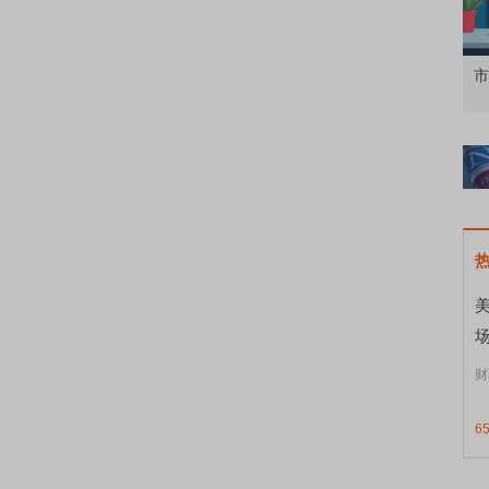
知到特色品种
了解北交所知识 做理性投资者
市
美
财
6