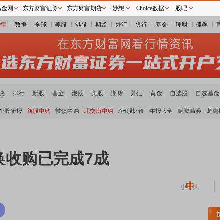
基金网
东方财富证券
东方财富期货
妙想
Choice数据
股吧
行情
数据
全球
美股
港股
期货
外汇
银行
基金
理财
债券
块
排行
新股
基金
港股
美股
期货
外汇
黄金
自选股
自选基金
个股研报
新股申购
转债申购
北交所申购
AH股比价
年报大全
融资融券
龙虎
换收购已完成7成
土板块领涨
元件板块走强
半导体板块活跃
沪深资金流向
A股估值分析全览
重要