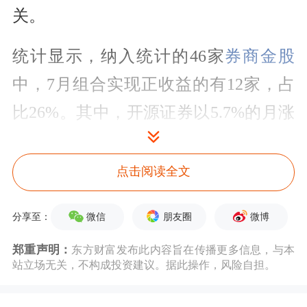
关。
统计显示，纳入统计的46家
券商金股
中，7月组合实现正收益的有12家，占
比26%。其中，开源证券以5.7%的月涨
幅居首位，
东方证券
以2.59%的月涨幅
居于第二，华鑫证券、
中原证券
、安信
点击阅读全文
证券、银河证券金股组合7月涨幅也超
微信
朋友圈
微博
分享至：
1%。如果以绝对涨幅来看，显然难以
郑重声明：
东方财富发布此内容旨在传播更多信息，与本
让投资者满意。
站立场无关，不构成投资建议。据此操作，风险自担。
不过，7月份的A股市场表现堪称疲