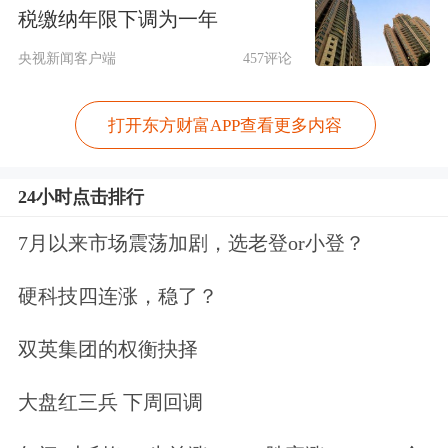
税缴纳年限下调为一年
31%。这些金股的表现当然也值得点
央视新闻客户端
457评论
赞，如果投资者信奉的话，或许获利颇
丰。但是，众多金股毕竟是相关券商从
打开东方财富APP查看更多内容
4000余家上市公司中精挑细选出来的，
也是最被相关券商看好的。除了少数表
24小时点击排行
现不俗外，其他金股表现理应不该如
7月以来市场震荡加剧，选老登or小登？
此；而且，多家头部券商推荐的金股，
硬科技四连涨，稳了？
不仅没有取得正收益，反而让信奉且买
双英集团的权衡抉择
入的投资者亏损累累，这无疑也是市场
不愿看到的。
大盘红三兵 下周回调