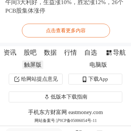
在所有券商推荐的金股中，遭多家券商
午间3大利好，生益涨10%，胜宏涨12%，26个
PCB股集体涨停
共同推荐的个股往往被称为热门金股。
据统计，7月份共有19只金股被4家及以
点击查看更多内容
上券商共同推荐，但居然无1只热门金
股取得正收益。如被17家券商共同推荐
资讯
股吧
数据
行情
自选
导航
且有“免税茅”之称的
中国中免
在7月下
触屏版
电脑版
跌了9.24%；有9家券商共同推荐的
贵州
给网站提点意见
下载App
茅台
下跌7.17%；被7家券商共同推荐的
五粮液
下跌11.65%；有6家共同推荐的
低版本下载指南
东方财富
下跌12.4%。19只热门金股
手机东方财富网 eastmoney.com
中，
中国国航
7月份以16.88%的跌幅“夺
网站备案号:沪ICP备05006054号-11