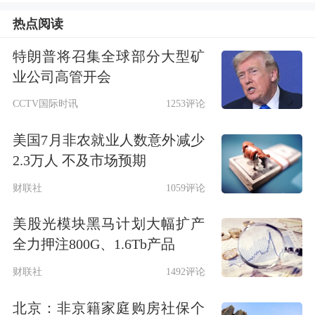
软，三大指数均出现下跌。其中，上证
热点阅读
指数下跌4.28%，深成指下跌4.88%，创
特朗普将召集全球部分大型矿
业板指数下跌4.99%。指数下跌尚且如
业公司高管开会
此，许多个股更是跌得面目全非。从这
CCTV国际时讯
1253评论
个角度上讲，多家券商金股组合能够实
美国7月非农就业人数意外减少
现正收益，也确实难能可贵；而且，某
2.3万人 不及市场预期
些金股表现也非常抢眼。比如开源证券
财联社
1059评论
7月金股组合中，
同飞股份
当月上涨
美股光模块黑马计划大幅扩产
61%，
银轮股份
上涨42%，
德赛西威
、
全力押注800G、1.6Tb产品
兴瑞科技
分别上涨32%、28%。东方证
财联社
1492评论
券金股组合中的
新泉股份
7月上涨近
北京：非京籍家庭购房社保个