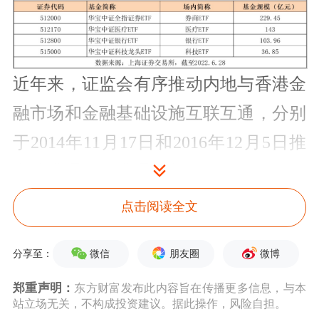
近年来，证监会有序推动内地与香港金
融市场和金融基础设施互联互通，分别
于2014年11月17日和2016年12月5日推
出沪港通、深港通机制，开创了操作便
利、风险可控的跨境投资新模式。
点击阅读全文
华宝基金表示，此次ETF纳入互联互通
微信
朋友圈
微博
分享至：
机制，意味着A股市场国际化进程更进
郑重声明：
东方财富发布此内容旨在传播更多信息，与本
一步，ETF互联互通标的将为北向资金
站立场无关，不构成投资建议。据此操作，风险自担。