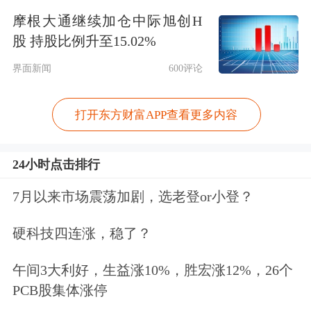
准备工作，也充满信心能够吸引更多海
摩根大通继续加仓中际旭创H
外投资者通过华宝基金特色ETF产品共
股 持股比例升至15.02%
享中国长期增长带来的红利。
界面新闻
600评论
公开资料显示，银行ETF(512800)跟踪
打开东方财富APP查看更多内容
中证银行指数，包含42只上市银行股，
24小时点击排行
其中7成仓位聚焦
招商银行
、
兴业银
行
、
平安银行
、
宁波银行
、
江苏银行
等
7月以来市场震荡加剧，选老登or小登？
高成长性银行股，聚焦成长性，投资胜
硬科技四连涨，稳了？
率更高。据上交所6月28日公布的最新
午间3大利好，生益涨10%，胜宏涨12%，26个
数据，银行ETF(512800)当日基金份额
PCB股集体涨停
达92.49亿份，当日最新估算规模高达