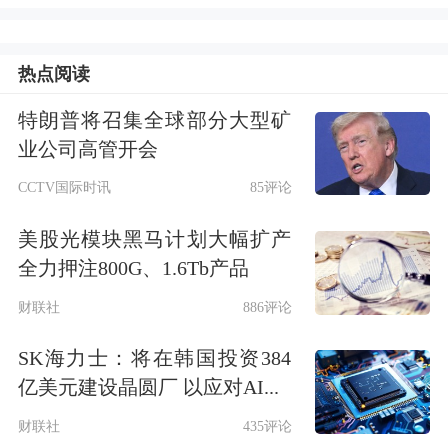
和南下资金增加新的投资标的，两地资
本桥梁更加通畅。华宝基金一直积极致
热点阅读
力于布局有特色的ETF产品，为海内外
特朗普将召集全球部分大型矿
客户提供多样化的ETF投资标的。除了
业公司高管开会
率先布局券商ETF、银行ETF等重要行
CCTV国际时讯
85评论
业类ETF之外，积极研发布局3-5年长周
美股光模块黑马计划大幅扩产
期高景气赛道主题类ETF，包括科技
全力押注800G、1.6Tb产品
ETF和医疗ETF等。此外，华宝基金还
财联社
886评论
专门设立了海外展业部，拥有长期与海
SK海力士：将在韩国投资384
外投资机构对接经验的销售团队，为迎
亿美元建设晶圆厂 以应对AI...
接ETF互联互通新政策落地做足全方位
财联社
435评论