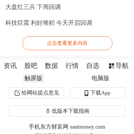
大盘红三兵 下周回调
103.96亿元，为A股规模最大的
银行
类
科技巨震 利好堆积 今天开启回调
ETF，同时也是A股流动性最佳的银行
类ETF。
点击查看更多内容
券商ETF(512000)则跟踪中证全指证券
资讯
股吧
数据
行情
自选
导航
公司指数，该指数覆盖了市场上所有上
触屏版
市半年以上的券商股，共计49只，其中
电脑版
6成仓位集中于十大龙头券商，分享大
给网站提点意见
下载App
券商强者恒强的长期价值，余下4成仓
低版本下载指南
位兼顾中小券商的业绩高弹性，为投资
手机东方财富网 eastmoney.com
者提供了一键买卖49只券商A股的高效