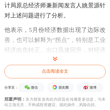
计局原总经济师兼新闻发言人姚景源针
对上述问题进行了分析。
他表示，5月份经济数据出现了边际改
善，也可以解释为“拐点”，特别是工业
经济由负转正、出口迅速回升，对经济
产生了拉动作用。“比如最明显的是工
业，4月份是-2.9%，它比3月份还掉下
点击阅读全文
来7个百分点。5月份是+0.7%，千万不
微信
朋友圈
微博
分享至：
要小看从-2.9%到+0.7%，这是很重要的
郑重声明：
东方财富发布此内容旨在传播更多信息，与本
边际改善，它出现拐点，由负转正，这
站立场无关，不构成投资建议。据此操作，风险自担。