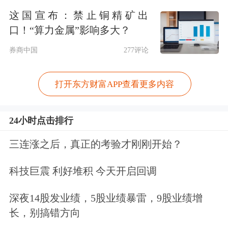
这国宣布：禁止铜精矿出
“出口这驾马车应该5月份表现很好。我
口！“算力金属”影响多大？
们有健全的产业链和供应链，完全可以
券商中国
277评论
应对国际市场上各种变化。当然，由于
打开东方财富APP查看更多内容
外部条件会产生很多变化，有不确定
性，但不会有太大的问题。”他表示。
24小时点击排行
对于三驾马车中的投资，姚景源分析，
三连涨之后，真正的考验才刚刚开始？
1-5月份的投资在增加，但他认为基础
科技巨震 利好堆积 今天开启回调
设施的投资增长得还不够，需要加大力
深夜14股发业绩，5股业绩暴雷，9股业绩增
度。工业投资目前增长较好，更多的是
长，别搞错方向
投到了高新技术产业领域。此外，他还