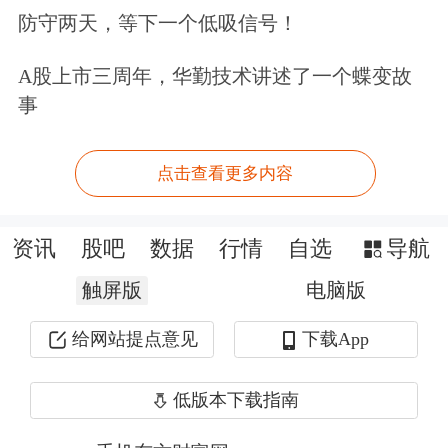
防守两天，等下一个低吸信号！
提出，要关注
房地产
的投资，“房地产
A股上市三周年，华勤技术讲述了一个蝶变故
领域，过去长时间以来，资本野蛮生
事
长，市场管理缺乏，社会上的投机氛围
太浓，但另一方面，这个产业相关联五
点击查看更多内容
六十个产业，就业也有很大影响。这个
产业我们要注意。”
资讯
股吧
数据
行情
自选
导航
触屏版
电脑版
有部分研究机构认为二季度经济或将负
给网站提点意见
下载App
增长，对此姚景源予以了否定。通过对
5月、6月上旬的经济态势的观察，他预
低版本下载指南
估二季度或将实现3%左右的经济增