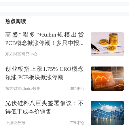
是大事儿。”
看经济从两个大的角度看，一是从生产
热点阅读
角度看，主要看工业；二是从需求角度
高盛“唱多”+Rubin规模出货
看，主要是看三大需求：投资、消费、
PCB概念掀涨停潮！多只中报...
出口。
东方财富研究中心
创业板指上涨1.75% CRO概念
姚景源表示，消费领域是受疫情最严重
领涨 PCB板块掀涨停潮
的领域，社会消费品零售总额4月份同
东方财富Choice数据
307评论
比为-11.1%。5月份同比为-6.7%，回落
光伏硅料八巨头签署倡议：不
4个百分点，环比也由负转正，在这么
得低于成本价销售
严峻的状态下，5月份比4月份还是取得
上海证券报
779评论
了边际改善的趋势性成果。