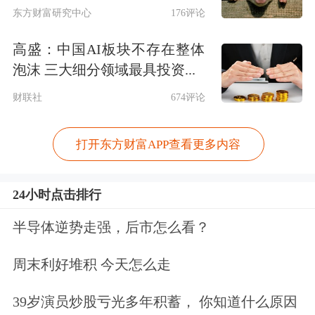
东方财富研究中心
176评论
民间投资项目加快实施、鼓励民间投资
高盛：中国AI板块不存在整体
积极参与盘活存量资产、加强民间投资
泡沫 三大细分领域最具投资...
融资支持、支持民营企业规范发展、持
财联社
674评论
续优化民间投资环境。
打开东方财富APP查看更多内容
2、目前全国发电装机容量充足；由于
各大流域来水好于预期，重点水电厂可
24小时点击排行
发电水量同比大幅增长；全国统调电厂
半导体逆势走强，后市怎么看？
存煤处于历史高位，因此，做好今年迎
周末利好堆积 今天怎么走
峰度夏电力保障工作具备坚实的基础。
39岁演员炒股亏光多年积蓄， 你知道什么原因
3、为确保夏季电力平稳运行，发改委