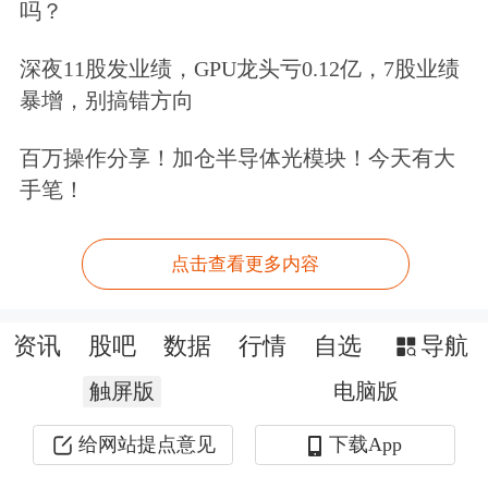
吗？
将促进各类发电机组应发尽发。确保火
深夜11股发业绩，GPU龙头亏0.12亿，7股业绩
电出力水平好于常年，多发水电节省电
暴增，别搞错方向
煤消耗，促进风电、
太阳能
发电多发满
百万操作分享！加仓半导体光模块！今天有大
发、能用尽用。
手笔！
4、发改委研判，未来一段时间，由于
点击查看更多内容
国内生猪基础产能已调减一定幅度，随
着下半年猪肉消费逐步增加，生猪价格
资讯
股吧
数据
行情
自选
导航
可望总体回升。当前生猪产能合理充
触屏版
电脑版
裕，生猪价格出现前些年非洲猪瘟时期
给网站提点意见
下载App
大幅上涨的可能性不大，预计猪粮比价