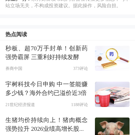
当加力，着力打通制约经济循环的卡点
站立场无关，不构成投资建议。据此操作，风险自担。
堵点，积极扩大有效需求，确保粮食、
能源、产业链供应链安全稳定，推动企
热点阅读
业在做好疫情防控条件下尽快实现复工
秒板、超70万手封单！创新药
达产，做好重要民生商品保供稳价工
强势霸屏 三重利好持续发酵
作，切实保障和改善民生，着力稳住经
券商中国
373评论
济大盘，努力推动经济回归正常轨道。
宇树科技今日申购 中一签能赚
来看发布会十大要点：
多少钱？海外合约已溢价近3倍
21世纪经济报道
1188评论
1、接下来，发改委将聚焦解决制约民
生猪均价持续向上！猪肉概念
间投资增长的问题，包括要重点发挥重
强势拉升 2026业绩高增长股...
大项目牵引和政府投资撬动作用、推动