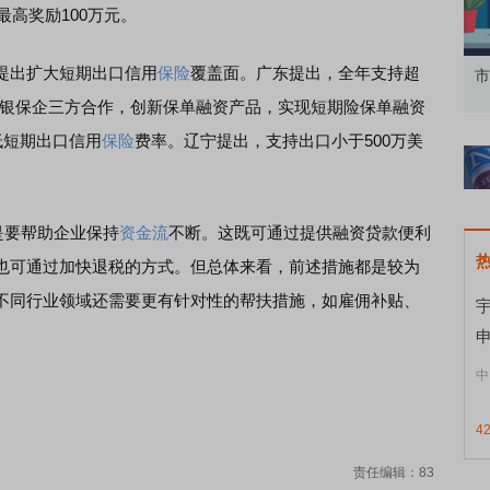
最高奖励100万元。
出扩大短期出口信用
保险
覆盖面。广东提出，全年支持超
知到特色品种
了解北交所知识 做理性投资者
市
化银保企三方合作，创新保单融资产品，实现短期险保单融资
低短期出口信用
保险
费率。辽宁提出，支持出口小于500万美
。
是要帮助企业保持
资金流
不断。这既可通过提供融资贷款便利
也可通过加快退税的方式。但总体来看，前述措施都是较为
不同行业领域还需要更有针对性的帮扶措施，如雇佣补贴、
宇
申
中
4
责任编辑：83