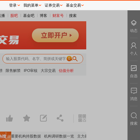
登录
我的菜单
证券交易
基金交易
直播
股吧
基金吧
博客
财富号
搜索
动态
个人
0
榜
限售解禁
IPO审核
大宗交易
估值分析
自选
消息
搜索
览
重要机构持股数据
机构调研数据一览
主力最新动向
上市公司限售股解禁一览