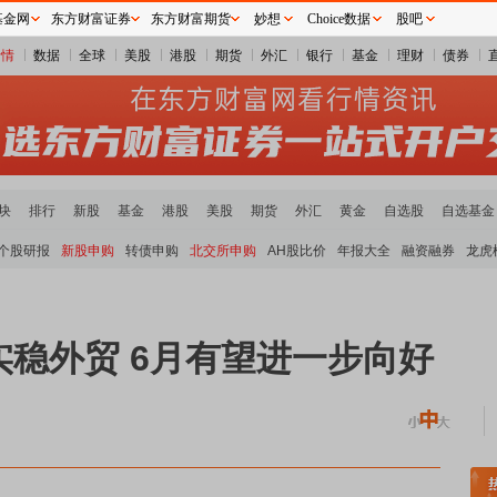
基金网
东方财富证券
东方财富期货
妙想
Choice数据
股吧
行情
数据
全球
美股
港股
期货
外汇
银行
基金
理财
债券
块
排行
新股
基金
港股
美股
期货
外汇
黄金
自选股
自选基金
个股研报
新股申购
转债申购
北交所申购
AH股比价
年报大全
融资融券
龙虎
实稳外贸 6月有望进一步向好
煤炭板块领涨
贵金属板块走强
半导体板块活跃
沪深资金流向
A股估值分析全