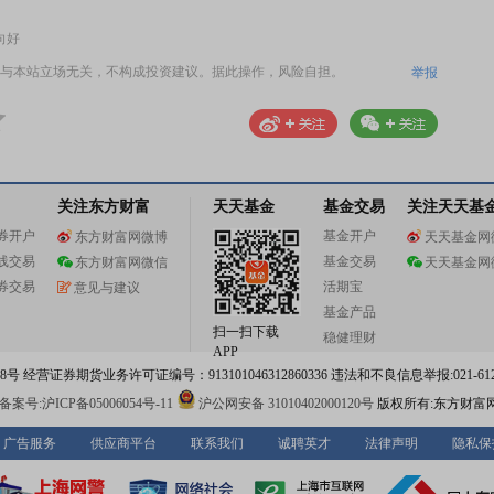
向好
与本站立场无关，不构成投资建议。据此操作，风险自担。
举报
关注东方财富
天天基金
基金交易
关注天天基
券开户
基金开户
东方财富网微博
天天基金网
线交易
基金交易
东方财富网微信
天天基金网
券交易
活期宝
意见与建议
基金产品
扫一扫下载
稳健理财
APP
 经营证券期货业务许可证编号：913101046312860336 违法和不良信息举报:021-612
案号:沪ICP备05006054号-11
沪公网安备 31010402000120号
版权所有:东方财富
广告服务
供应商平台
联系我们
诚聘英才
法律声明
隐私保