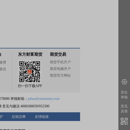
金
东方财富期货
期货交易
期货手机开户
微博
期货电脑开户
微信
期货官方网站
扫一扫下载APP
涉企
举报
78686 举报邮箱：
jubao@eastmoney.com
网
意见与建议:4000300059/952500
意见
反馈
护
征稿启事
友情链接