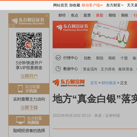
网站首页
加收藏
移动客户端
东方财富
天天
财经
焦点
股票
新股
期指
期权
关
闭
行情中心
指数
期指
期权
个股
板
数据中心
资金流向
主力排名
板块资金
首页
>
财经频道
>
正文
地方“真金白银”落
2022年06月10日 05:15
来源：证券时报