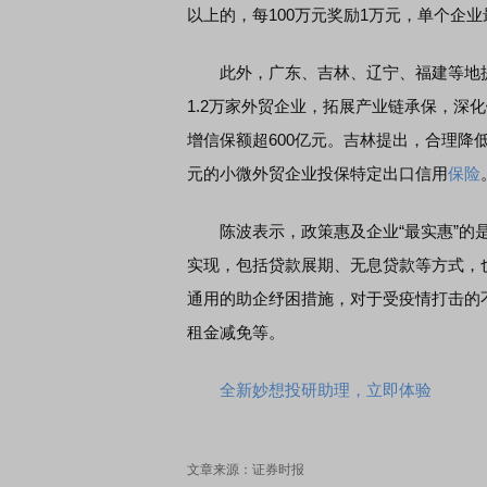
以上的，每100万元奖励1万元，单个企业
此外，广东、吉林、辽宁、福建等地提
席连线｜东方财富证券陈果：A股再平衡的
债券知识通识：从基础认
，将吹向何处
1.2万家外贸企业，拓展产业链承保，深
增信保额超600亿元。吉林提出，合理降
元的小微外贸企业投保特定出口信用
保险
陈波表示，政策惠及企业“最实惠”的
实现，包括贷款展期、无息贷款等方式，
通用的助企纾困措施，对于受疫情打击的
租金减免等。
全新妙想投研助理，立即体验
文章来源：证券时报