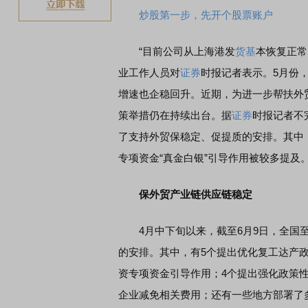
炒股第一步，先开个股票账户
“目前公司从上海港发
货基
本恢复正常
业工作人员对
证券
时报记者表示。5月份
增速也企稳回升。近期，为进一步帮扶外
策举措仍在持续出台。据
证券
时报记者不
了支持外贸保稳定、促提质的安排。其中
专项资金“真金白银”引导作用被较多提及
保外贸产业链供应链稳定
4月中下旬以来，截至6月9日，全国至少
的安排。其中，有5个提出优化复工达产
资专项资金引导作用；4个提出强化政策
企业减免相关费用；还有一些地方部署了