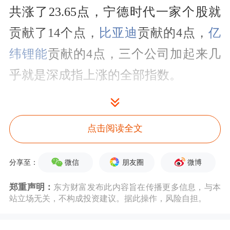
共涨了23.65点，宁德时代一家个股就
贡献了14个点，
比亚迪
贡献的4点，
亿
纬锂能
贡献的4点，三个公司加起来几
乎就是深成指上涨的全部指数。
创业板今天一共涨了23.88点，宁德时
代贡献了8.97点，亿纬锂能贡献的2.6
点击阅读全文
点，
欣旺达
贡献了0.81点。从两个指数
微信
朋友圈
微博
分享至：
的构成上可以看出，宁德时代对深成指
郑重声明：
东方财富发布此内容旨在传播更多信息，与本
的影响更大，集中度更高。相比之下，
站立场无关，不构成投资建议。据此操作，风险自担。
倒是在创业板的指数比重相对均衡一