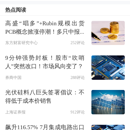
点，更合理一点。
热点阅读
今天上证指数是下跌的格局，原因我们
高盛“唱多”+Rubin规模出货
来看一下对上证指数贡献前几位的就可
PCB概念掀涨停潮！多只中报...
一目了然。今天对上证指数贡献第二的
东方财富研究中心
252评论
是
广汽集团
，第三位的是小康股份，第
9分钟强势封板！股市“吹哨
四位是上汽集团，还有就是
长城汽车
。
人”突然改口！市场风向变了？
这些
汽车
企业今天的走势相对强势，也
券商中国
288评论
是今天投资的亮点，延续了过去一段时
光伏硅料八巨头签署倡议：不
间的表现。但是这几家汽车企业加起来
得低于成本价销售
也没凑出像样的指数来，加起来对指数
上海证券报
912评论
贡献都不到1.8点。所以上证指数想走
飙升116.57% 7月集成电路出口