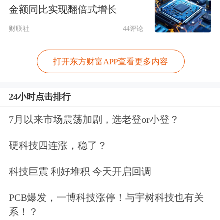
金额同比实现翻倍式增长
强，也就很难了。
财联社
44评论
相比之下，今天金融股是萎靡不振，基
本上没有发挥作用。原因在于现在市场
打开东方财富APP查看更多内容
交易的性质还是存量资金博弈的过程。
24小时点击排行
成交量很难有效放大，没有新的增量资
7月以来市场震荡加剧，选老登or小登？
金入场，就构成了场内资金存量的博
弈。存量博弈有什么特点？就是轮动！
硬科技四连涨，稳了？
因为能量不足以支持两个市场所有的板
科技巨震 利好堆积 今天开启回调
块同时走强。所以最近一段时间主力集
PCB爆发，一博科技涨停！与宇树科技也有关
中在整车市场上，就会阶段性的把整车
系！？