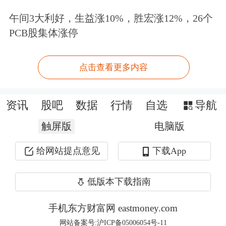
行情吃干榨净。不到最后时刻，资金是
午间3大利好，生益涨10%，胜宏涨12%，26个
不会从里面撤出来的，所以会表现在反
PCB股集体涨停
复走强上。
点击查看更多内容
其中北向资金今天又扮演“鲶鱼效应”的
鲶鱼角色，因为北向的放大效应还是很
资讯
股吧
数据
行情
自选
导航
大的。今天北向资金最后流入是12.6
触屏版
电脑版
亿，为什么水皮说“最后”？因为今天北
给网站提点意见
下载App
向资金的确是扮演了一个进出短线主导
者的角色：上午的时候，基本上还是流
低版本下载指南
入的，特别是在
深股通
流入是比较明显
手机东方财富网 eastmoney.com
的，一共流入将近20亿左右。而
沪股通
网站备案号:沪ICP备05006054号-11