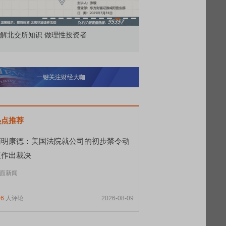
价委托那么多种，究竟怎么用？
北交所顶格打新居然只能
一键关注财经大咖
热点推荐
药明康德：美国法院就公司的初步禁令动
议作出裁决
面新闻
96
人评论
2026-08-09