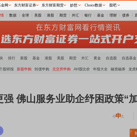
基金网
东方财富证券
东方财富期货
妙想
Choice数据
股吧
行情
数据
全球
美股
港股
期货
外汇
银行
基金
理财
债券
块
排行
新股
基金
港股
美股
期货
外汇
黄金
自选股
自选基金
个股研报
新股申购
转债申购
北交所申购
AH股比价
年报大全
融资融券
龙虎
强 佛山服务业助企纾困政策“加
领涨
元件板块走强
半导体板块活跃
沪深资金流向
A股估值分析全览
重要机构持