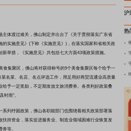
沪
热
主体渡过难关，佛山制定并出台了《关于贯彻落实广东省
施的实施意见》(下称《实施意见》)，在落实国家和省相关政
创新举措，《实施意见》共包括七大方面43项政策措施。
美食集聚区，佛山将对获得称号的9个美食集聚区每个给予一
佛山粤菜名菜、名店、名点评选工作，用足用好商贸流通业高质量
业给予一定奖励，不定期发放文旅消费券。各类利好政策叠
及时雨”。
系列纾困政策，佛山各职能部门也围绕着相关政策部署落
放扶持资金，落实促进服务业、制造业领域困难行业恢复发
费券等。