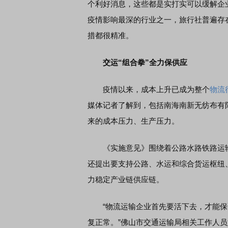
个利好消息，这些都是实打实可以缓解企
疫情影响最深的行业之一，旅行社普遍存
席连线｜东方财富证券陈果：A股再平衡的
措都很精准。
债券知识通识：从基础认
，将吹向何处
交运“组合拳”全力保供应
疫情以来，成本上升已成为整个
物流
媒体记者了解到，包括南海南新无纺布有
来的成本压力、生产压力。
《实施意见》围绕着公路水路铁路运输
还提出要支持公路、水运和综合货运枢纽
力稳定产业链供应链。
“物流运输企业首先要活下去，才能保
复正常。”佛山市交通运输局相关工作人