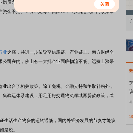
业燃眉之急的。”禅之旅副总经理许云威表示，旅游行业是受
在资金不足、业务不足等经营困难，《实施意见》的政策举
知到特色品种
了解北交所知识 做理性投资者
市
行业
之痛，并进一步传导至供应链、产业链上。南方财经全
限公司在内，佛山有一大批企业面临物流不畅、运费上涨带
业出台了相关政策。除了免税、金融支持和争取补贴外，
、集疏运体系建设，用足用好交通物流领域再贷款政策，着
界
1
证生活生产物资的运转通畅，国内外经济发展的节奏才能恢
员如是说。