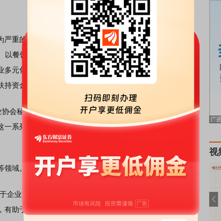
。
严重的餐饮业、零售业、旅游业、公路水路铁路运输业4个
项。以餐饮业为例，《实施意见》除了支持餐饮业疫情防控，
业多元化融资渠道，优化餐饮业
保险
产品和服务，开展老年
扶持资金。
协会秘书长李穗东在政策发出的第一时间就跟南方财经全媒
这一系列涉及减税、减租、金融等方面的措施确实一定程度
视
等领域。
于企业更易获得
银行
贷款缓解资金压力；二是支持企业参与
，有助于提升业务量；三是精准防控等举措，对旅游业是一