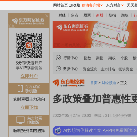
网站首页
加收藏
移动客户端
东方财富
天天
财经
焦点
股票
新股
期指
期权
关
闭
行情中心
指数
期指
期权
个股
板
数据中心
资金流向
主力排名
板块资金
首页
>
财经频道
>
正文
多政策叠加普惠性更
2022年05月27日 20:03
来源：21世纪经济报道
AI妙想为你解读全文 APP内免费阅读
稀土板块