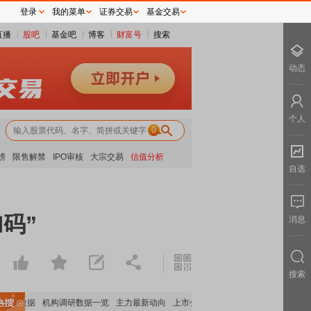
登录
我的菜单
证券交易
基金交易
直播
股吧
基金吧
博客
财富号
搜索
动态
个人
0
榜
限售解禁
IPO审核
大宗交易
估值分析
自选
码”
消息
搜索
股数据
机构调研数据一览
主力最新动向
上市公司限售股解禁一览
昨日涨停
电