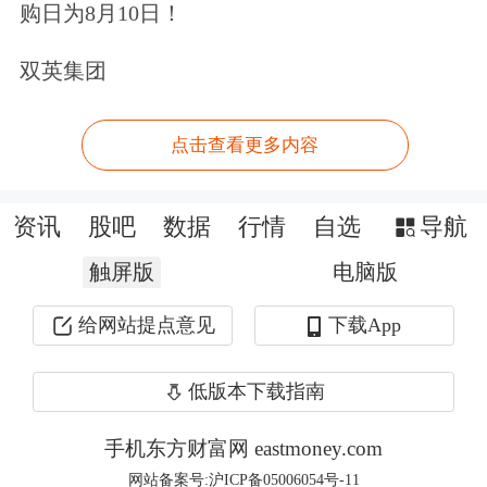
购日为8月10日！
603051
鹿山新材
42.94
23.25
-2.52
双英集团
003007
直真科技
21.82
23.15
-3.28
301010
晶雪节能
26.41
23.03
-2.76
点击查看更多内容
605598
上海港湾
19.75
22.90
-2.66
300988
津荣天宇
22.65
22.82
2.58
资讯
股吧
数据
行情
自选
导航
301162
国能日新
51.86
22.66
0.56
触屏版
电脑版
300013
新宁物流
5.98
22.64
5.28
002871
伟隆股份
11.36
22.37
0.98
给网站提点意见
下载App
301072
中捷精工
34.92
22.29
-1.66
低版本下载指南
300879
大叶股份
24.00
22.07
-1.15
手机东方财富网 eastmoney.com
002613
北玻股份
6.30
21.98
-3.37
网站备案号:沪ICP备05006054号-11