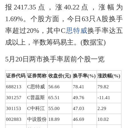
报2417.35点，涨40.22点，涨幅为
1.69%。个股方面，今日63只A股换手
率超过20%，其中C
思特威
换手率达五
成以上，半数筹码易主。(数据宝)
5月20日两市换手率居前个股一览
证券代码
证券简称
收盘价(元)
换手率(%)
涨跌幅(%)
688213
C思特威
56.66
78.41
79.82
301257
C普蕊斯
65.51
49.76
-11.41
301153
C中科江
55.00
47.03
2.29
002883
中设股份
18.89
46.69
10.02