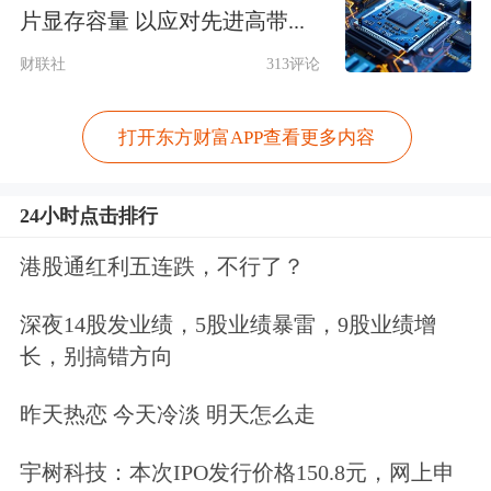
片显存容量 以应对先进高带...
603215
比依股份
18.91
28.13
3.50
财联社
313评论
002789
建艺集团
17.82
28.06
-2.09
301046
能辉科技
39.10
26.57
13.23
打开东方财富APP查看更多内容
002885
京泉华
20.70
26.52
6.59
002780
三夫户外
16.29
26.44
4.96
24小时点击排行
301137
哈焊华通
18.26
25.72
0.33
港股通红利五连跌，不行了？
301163
宏德股份
43.28
25.33
-2.89
002943
宇晶股份
44.02
25.12
4.07
深夜14股发业绩，5股业绩暴雷，9股业绩增
长，别搞错方向
603070
万控智造
19.21
24.50
-4.24
301136
招标股份
22.78
24.42
-5.48
昨天热恋 今天冷淡 明天怎么走
002305
南国置业
3.12
23.93
-7.42
宇树科技：本次IPO发行价格150.8元，网上申
001234
泰慕士
29.61
23.54
-1.23