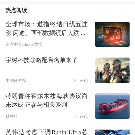
301130
西点药业
43.92
30.35
8.20
热点阅读
603206
嘉环科技
21.61
30.35
-4.63
全球市场：道指终结日线五连
600313
农发种业
12.44
30.15
9.99
涨 闪迪、西部数据绩后大跌 ...
000926
福星股份
6.23
29.82
-9.71
东方财富Choice数据
000756
新华制药
25.63
29.66
-7.37
宇树科技战略配售名单来了
002725
跃岭股份
12.08
29.61
10.02
603191
望变电气
21.23
29.13
-3.63
中国证券报
222评论
000632
三木集团
5.84
28.94
3.91
特朗普称霍尔木兹海峡协议尚
301212
联盛化学
44.20
28.86
-3.60
未达成 正参与相关谈判
001212
中旗新材
29.88
28.86
10.01
财联社
88评论
301085
亚康股份
36.50
28.47
-5.54
603261
立航科技
47.00
28.25
2.49
英伟达考虑下调Rubin Ultra芯