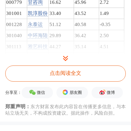
000779
甘咨询
16.62
45.96
2.72
301001
凯淳股份
33.40
43.52
1.49
001228
永泰运
51.12
40.58
-0.35
301040
中环海陆
29.89
36.42
2.50
301113
雅艺科技
44.27
35.14
4.51
301259
艾布鲁
33.69
34.54
2.25
002431
棕榈股份
4.90
34.04
7.22
点击阅读全文
301288
清研环境
28.19
33.91
4.48
001317
三羊马
58.00
33.57
5.34
微信
朋友圈
微博
分享至：
301098
金埔园林
25.90
32.73
-2.26
郑重声明：
东方财富发布此内容旨在传播更多信息，与本
站立场无关，不构成投资建议。据此操作，风险自担。
002561
徐家汇
15.80
30.71
-9.97
000609
中迪投资
6.61
30.46
1.38