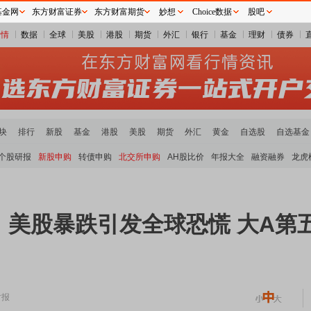
基金网
东方财富证券
东方财富期货
妙想
Choice数据
股吧
行情
数据
全球
美股
港股
期货
外汇
银行
基金
理财
债券
块
排行
新股
基金
港股
美股
期货
外汇
黄金
自选股
自选基金
个股研报
新股申购
转债申购
北交所申购
AH股比价
年报大全
融资融券
龙虎
】美股暴跌引发全球恐慌 大A第
时报