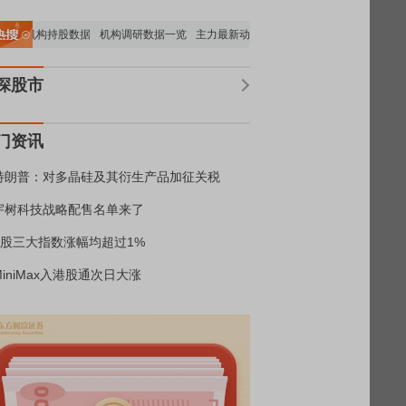
重要机构持股数据
机构调研数据一览
主力最新动向
上市公司限售股解禁一览
昨
深股市
门资讯
特朗普：对多晶硅及其衍生产品加征关税
宇树科技战略配售名单来了
A股三大指数涨幅均超过1%
MiniMax入港股通次日大涨