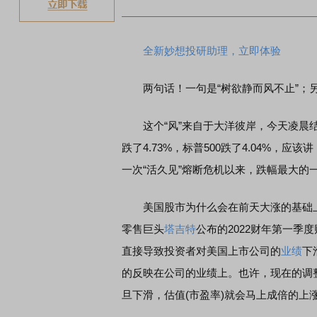
全新妙想投研助理，立即体验
两句话！一句是“树欲静而风不止”；另
这个“风”来自于大洋彼岸，今天凌晨结束
跌了4.73%，标普500跌了4.04%，应
一次“活久见”熔断危机以来，跌幅最大的
美国股市为什么会在前天大涨的基础上
零售巨头
塔吉特
公布的2022财年第一季
直接导致投资者对美国上市公司的
业绩
下
的反映在公司的业绩上。也许，现在的调
旦下滑，估值(市盈率)就会马上成倍的