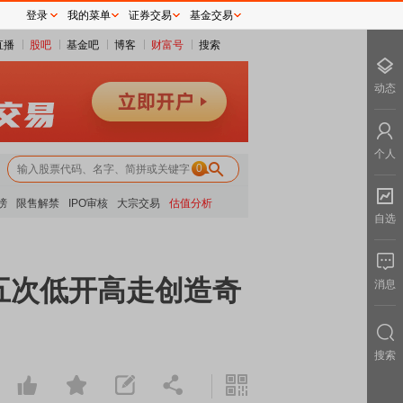
登录
我的菜单
证券交易
基金交易
直播
股吧
基金吧
博客
财富号
搜索
动态
个人
0
榜
限售解禁
IPO审核
大宗交易
估值分析
自选
五次低开高走创造奇
消息
搜索