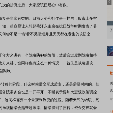
几次的折腾之后，大家应该已经心中有数。
复是非常有益的。目前盘势和打仗是一样的，股市上多空
一辙，很容易让人想起毛泽东主席在抗日战争时期发表了著
基础认知到特色品种
了解北交所知识 做理性投资者
又何尝不是一场“看不见硝烟并且天天都在发生的攻防之
守方来讲有一个战略防御的阶段，然后会过度到战略相持
攻方来讲，也同样也有这么一种情况——首先是战略进攻，
略防御。
转移的阶段，什么时候量变形成质变，还是需要时间的。但
8
国务院常务会也是一开再开，不断表示要加大宏观政策调控
财
生”，这同样需要一个量变到质变的过程。随着天气的转暖，随
的乐观情绪会越来越浓厚。情绪得到了扭转，资金交投就会
4