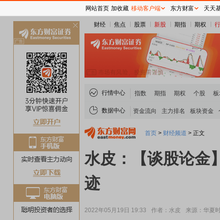
网站首页
加收藏
移动客户端
东方财富
天天
财经
焦点
股票
新股
期指
期权
关
闭
行情中心
指数
期指
期权
个股
板
数据中心
资金流向
主力排名
板块资金
首页
>
财经频道
>
正文
水皮：【谈股论金
迹
2022年05月19日 19:33
作者：水皮
来源：华夏