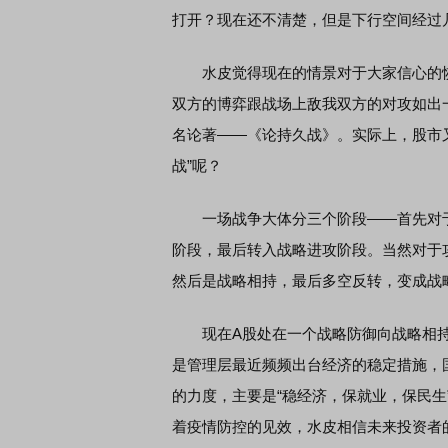
打开？现在还不清楚，但是下行空间经过
水皮觉得现在的情景对于大家信心的恢
双方的博弈跟战场上敌我双方的对攻如出
首席连线｜东方财富证券陈果：A股再平衡的
债券知识通识：从
名论著——《论持久战》。实际上，股市
风，将吹向何处
战”呢？
一场战争大体分三个阶段——首先对于
阶段，最后转入战略进攻阶段。当然对于
然后是战略相持，最后多空反转，变成战
现在A股处在一个战略防御向战略相持
是管理层最近频频出台经济的稳定措施，
的力度，主要是“稳经济，保就业，保民
着疫情防控的见效，水皮相信未来投资者