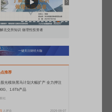
市价委托那么多种，究竟怎么用？
北交所顶格打新居
一键关注财经大咖
热点推荐
美股光模块黑马计划大幅扩产 全力押注
00G、1.6Tb产品
联社
85
人评论
2026-08-07