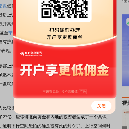
“国
指数
低开了1.27%，深成指低开了1.4%，应该讲低开的幅度
证涨了0.36%，深成指涨0.37%，创业板涨了0.50%。
开高走。而且这里有个背景：不管是“两桶油”还是“两瓶
甚至
宁德时代
也算不上护盘；一般能想到的像
中国平安
这样
没有护盘力量的安排之下，今天的指数能够走成这样是非常
种表现。
涨。今天上涨的个股超过2770家，下跌的只有1792
然不多，但是毕竟过了8000亿，应该讲等于是低开之后放
盘就是坚决流入，上午流入25亿，下午流入量就到了51
视
入比较少一点，沪股通上午流入7.2亿，
深股通
流入18亿；到
了27亿。应该讲北向资金和内地的投资者达成了一个共识。
，证明下行空间恐怕的确是被有效的封杀了。上行空间何时