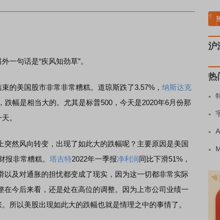
稀土板块领涨
元件板块走强
半导体板块活跃
沪深资金流向
A股估值分析全览
沪
外一句话是“疾风知劲草”。
热
的美国股市非常非常糟糕。道琼斯跌了3.57%，
纳斯达克
该讲，跌幅是相当大的。尤其是标普500，今天是2020年6月份那
一天。
突然风向转变，出现了如此大的跌幅呢？主要原因是美国
度财报非常糟糕。
塔吉特
2022年一季报
净利润
同比下滑51%，
滑以及对通胀的担忧都变成了现实，因为这一切都非常实际
整在今后来看，还是处在高位的调整。因为上市公司业绩一
上涨。所以美股出现如此大的跌幅也就是情理之中的事情了。