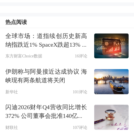
热点阅读
全球市场：道指续创历史新高
纳指跌近1% SpaceX跌超13% ...
(来源：价值大师)
东方财富Choice数据
16评论
伊朗称与阿曼接近达成协议 海
峡现有两条航道将关闭
新华社
101评论
闪迪2026财年Q4营收同比增长
372% 公司董事会批准140亿...
财联社
107评论