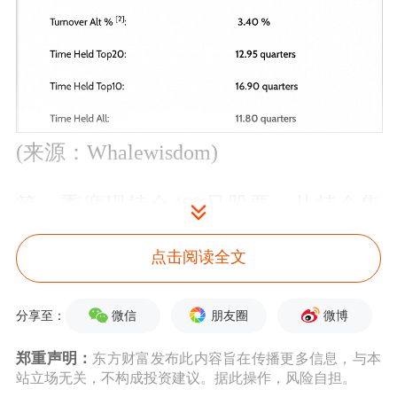
(来源：Whalewisdom)
第一季度现持仓498只股票。从持仓集
中度看，前十大持仓证券占组合比例高
点击阅读全文
达39.86%；从行业来看，周期性消费占
比26.32%；医疗保健占比23.81%；科技
微信
朋友圈
微博
分享至：
行业占比21.47%。
郑重声明：
东方财富发布此内容旨在传播更多信息，与本
站立场无关，不构成投资建议。据此操作，风险自担。