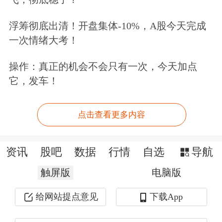
浮筹彻底出清！开盘集体-10%，A股今天完成
一次情绪大考！
操作：真正的机会不会只有一次，今天加点
它，发车！
(来源：Whalewisdom)
点击查看更多内容
值得一提的是柏基减持了9%的特斯拉
股份，2013年在特斯拉股价还只有7美
资讯
股吧
数据
行情
自选
导航
元的时候，柏基就开始买入特斯拉，并
触屏版
电脑版
逐渐增持为其仅次于创始人马斯克的第
给网站提点意见
下载App
二大股东。但进入2020之后，柏基开始