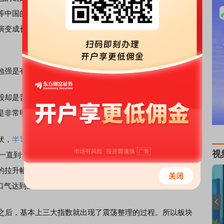
等中国的网络科技股。说来说去，就是因为这些个股的超跌
演变成长线的机会？大家还要根据自己的价值投资来做出判
强是有原因的——行情总是在犹豫中发展。
是普遍下跌的。下跌的个股一共2628家，多于上涨的个
是非常明显的。
伏，
半导体
拼命拉升；半小时以后，三大指数齐刷刷回落，
视
；一直到十点半后，指数再一次反身向上——这一次拉升指数
的拉升幅度还都不小，特别是
银行
股从指数板块下跌0.5%一
口气达到上涨0.57%；
证券
从下跌1%拉升到了上涨0.23%。
之后，基本上三大指数就出现了震荡整理的过程。所以板块