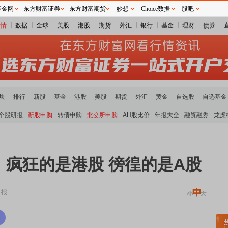
基金网
东方财富证券
东方财富期货
妙想
Choice数据
股吧
行情
数据
全球
美股
港股
期货
外汇
银行
基金
理财
债券
块
排行
新股
基金
港股
美股
期货
外汇
黄金
自选股
自选基金
个股研报
新股申购
转债申购
北交所申购
AH股比价
年报大全
融资融券
龙虎
疯狂的是港股 徬徨的是A股
时报
块领涨
元件板块走强
半导体板块活跃
沪深资金流向
A股估值分析全览
重要机