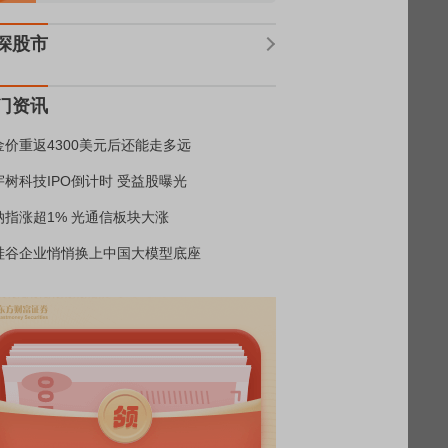
深股市
门资讯
金价重返4300美元后还能走多远
宇树科技IPO倒计时 受益股曝光
纳指涨超1% 光通信板块大涨
硅谷企业悄悄换上中国大模型底座