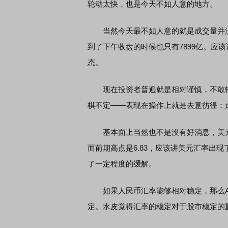
轮动太快，也是今天不如人意的地方。
当然今天最不如人意的就是成交量并没有
席连线｜东方财富证券陈果：A股再平衡的
债券知识通识：从基础认
，将吹向何处
到了下午收盘的时候也只有7899亿。应
态。
现在投资者普遍就是相对谨慎，不敢轻
棋不定——表现在操作上就是去意彷徨：
基本面上当然也不是没有好消息，美元对
而前期高点是6.83，应该讲美元汇率出
了一定程度的缓解。
如果人民币汇率能够相对稳定，那么A
定。水皮觉得汇率的稳定对于股市稳定的