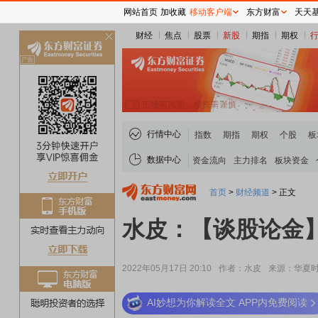
网站首页
加收藏
移动客户端
东方财富
天天
财经
焦点
股票
新股
期指
期权
关
闭
行情中心
指数
期指
期权
个股
板
数据中心
资金流向
主力排名
板块资金
首页
>
财经频道
>
正文
水皮：【谈股论金】
2022年05月17日 20:10
作者：水皮
来源：华夏
AI妙想为你解读全文 APP内免费阅读
稀土板