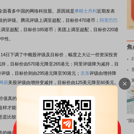
面看多中国的网络科技股。原因就是
摩根士丹利
近期发表
技的评级。腾讯评级上调至超配，目标价470港币；
阿里巴巴
上调至超配，目标价185港币；美团上调至超配，目标价220港
到中性。
焦
月14日下调了中概股评级及目标价，幅度之大让一些资深投资
持，目标价由570港元降至265港元；阿里评级降为减持，目
持评级，目标价则由295港元降至90港元；
京东
评级由增持降
网易
美股评级由增持变减持，目标价由125美元降至60美元。
价值真的有如此天壤之别？大家也就心中有数了——华尔街
这样才能获取短期的利润。华尔街所谓的看多，不能不当回
还是比较大的。
“国
也的确是大幅度加仓了京东，加仓幅度为12.54倍；桥水基金