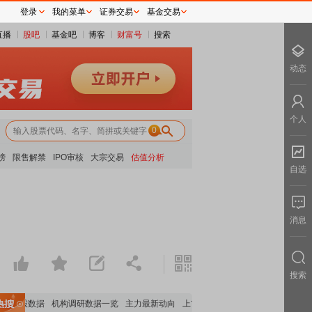
登录
我的菜单
证券交易
基金交易
直播
股吧
基金吧
博客
财富号
搜索
动态
个人
0
榜
限售解禁
IPO审核
大宗交易
估值分析
自选
消息
搜索
构持股数据
机构调研数据一览
主力最新动向
上市公司限售股解禁一览
昨日涨停