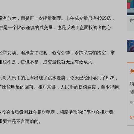
放大，而是再一次缩量整理。上午成交量只有4969亿，
知到特色品种
了解北交所知识 做理性投资者
市
该讲是一个比较谨慎的成交量，也是反映了盘面投资者的心
举妄动。追涨害怕吃套，心有余悸；杀跌又害怕踏空，举
走也不是，进也不是，成交量也就无法有效放大。
人民币的汇率出现了跳水走势，今天已经回落到了6.76，
现了比较明显的回落。相对来讲，人民币的贬值速度，至少得到
资
财
股的市场氛围就会相对稳定，相应港币的汇率也会相对稳
5
重要性是不言而喻的。