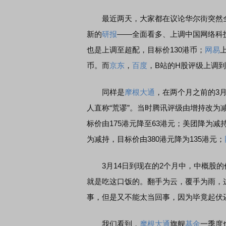
最近两天，大家都在议论华尔街突然全
新的
研报
——全面看多、上调中国网络科
也是上调至超配，目标价130港币；
网易
币。而
京东
，
百度
，B站的H股评级上调
同样是
摩根大通
，在两个月之前的3
人直称“荒谬”。当时腾讯评级由增持改为减
标价由175港元降至63港元；美团降为减
为减持，目标价由380港元降为135港元；
3月14日到现在的2个月中，中概股的
就是吃这口饭的。翻手为云，覆手为雨，
事，但是又不能太当回事，因为毕竟起伏
我们看到，
摩根大通
旗舰
基金
一季度