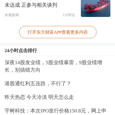
测监控机构可能遇到的国际法律风险和
未达成 正参与相关谈判
诉讼的隐患。
央视新闻
132评论
《中华人民共和国期货和衍生品法》
打开东方财富APP查看更多内容
(以下简称《期货和衍生品法》)最近颁
布。这是一部借鉴国际先进经验、紧密
24小时点击排行
结合中国国情，通过相关各方博弈，兼
深夜14股发业绩，5股业绩暴雷，9股业绩增
收并蓄多种意见、求同存异平衡各方利
长，别搞错方向
益的基础上完成的法律。《期货和衍生
港股通红利五连跌，不行了？
品法》基本能够适应当前市场的发展需
昨天热恋 今天冷淡 明天怎么走
要，颁布实施是深化金融供给侧结构性
宇树科技：本次IPO发行价格150.8元，网上申
改革，强化社会主义市场经济体制的一