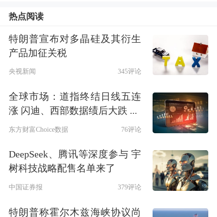
易提供集中履约保障”。这从供给侧为
热点阅读
期货市场提供了有力的制度支持，有利
特朗普宣布对多晶硅及其衍生
于期货市场信用体系建设，有利于防范
产品加征关税
市场风险。
央视新闻
345评论
全球市场：道指终结日线五连
□《期货和衍生品法》明确了中国期货
涨 闪迪、西部数据绩后大跌 ...
市场监控中心的法律地位；肯定了中国
东方财富Choice数据
76评论
多年来期货市场监管探索的创新成果；
DeepSeek、腾讯等深度参与 宇
将我国期货市场借鉴国际经验，立足国
树科技战略配售名单来了
情的实践内容进行了制度化安排；消除
中国证券报
379评论
了我国期货市场全面国际化后，期货监
特朗普称霍尔木兹海峡协议尚