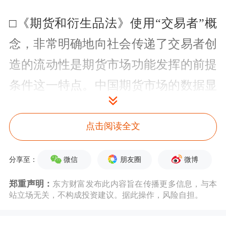
□《期货和衍生品法》使用“交易者”概
念，非常明确地向社会传递了交易者创
造的流动性是期货市场功能发挥的前提
条件这一特点。中国期货市场的数据显
示，实体经济的套期保值者在10多年时
间里增长了近三倍。这当中，以投机者
点击阅读全文
为主的交易者的贡献功不可没。
微信
朋友圈
微博
分享至：
□《期货和衍生品法》明确规定“期货结
郑重声明：
东方财富发布此内容旨在传播更多信息，与本
站立场无关，不构成投资建议。据此操作，风险自担。
算机构作为中央对手方，是结算参与人
共同对手方，进行净额结算，为期货交