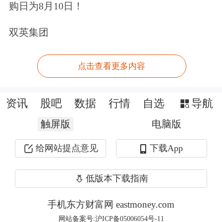
购日为8月10日！
件大事，将对建设规范、透明、开放、
双英集团
有活力、有韧性的资本市场产生巨大的
促进作用，将更加有力地提高期货和衍
点击查看更多内容
生品市场服务我国经济高质量发展的能
力。
资讯
股吧
数据
行情
自选
导航
从20世纪90年代初，全国人大开始酝酿
触屏版
电脑版
起草这部法律到现在，耗时30余年，历
给网站提点意见
下载App
经四次起草，终成正果。笔者结合工作
低版本下载指南
实践，着重从交易者、中央对手方结算
制度、期货市场监控中心三大关键点的
手机东方财富网 eastmoney.com
网站备案号:沪ICP备05006054号-11