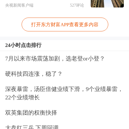
究竟怎么样，但是已经引发了欧美对俄
央视新闻客户端
527评论
罗斯新一轮的制裁。所以大家对和平谈
判前景又充满着疑虑，这就成了导致美
打开东方财富APP查看更多内容
国股市跟欧洲股市出现大幅度回落的重
24小时点击排行
要原因。连带今天港股市场回落也是比
7月以来市场震荡加剧，选老登or小登？
较明显，所以北向资金的流出跟目前形
势的变化有一定的关系。
硬科技四连涨，稳了？
当然基本面也有关于中概股方面的利
深夜暴雷，汤臣倍健业绩下滑，9个业绩暴雷，
22个业绩增长
好。因为证监会前段时间公布了境外上
市的相关修订，完善跨境监管的合作安
双英集团的权衡抉择
排，有效地化解了因为监管问题导致中
大盘红三兵 下周回调