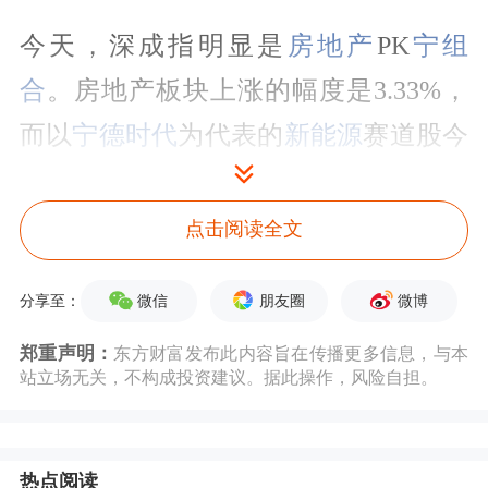
今天，深成指明显是
房地产
PK
宁组
合
。房地产板块上涨的幅度是3.33%，
而以
宁德时代
为代表的
新能源
赛道股今
天的下跌幅度确是高达了2.53%。这两
个PK，本质上就是低估值和高估值的
点击阅读全文
PK，也是所谓的“老三傻”跟赛道股的
微信
朋友圈
微博
分享至：
PK。
郑重声明：
东方财富发布此内容旨在传播更多信息，与本
因为随着各地松绑政策的落地，地产股
站立场无关，不构成投资建议。据此操作，风险自担。
最近一段时间反复走强，正在慢慢地走
出泥潭。与此相应的，大家对于资金的
热点阅读