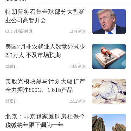
宽松，从而带来金融股的走强信心，也
特朗普将召集全球部分大型矿
在慢慢地恢复过程中。所以房地产，
银
业公司高管开会
行
，保险三位一体的格局是越来越明显
CCTV国际时讯
1374评论
了。金融股走强，导致上证指数的表现
美国7月非农就业人数意外减少
要比深成指强得多。
2.3万人 不及市场预期
财联社
1165评论
但是从北向资金的量上来看，今天的流
美股光模块黑马计划大幅扩产
出还是比较明显的。原因就在于外围市
全力押注800G、1.6Tb产品
场的不太平，主要就是俄乌战争的局势
财联社
1552评论
又有新的变化。特别是“布查平民伤
北京：非京籍家庭购房社保个
亡”事件，虽然现在还不知道具体情况
税缴纳年限下调为一年