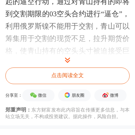
起的逼空行动，通过对青山持有的即将
到交割期限的03空头合约进行“逼仓”，
利用俄罗斯镍不能用于交割，青山可以
筹集用于交割的现货不足，拉升期货价
格，使青山持有的空头头寸被迫接受巨
额亏损，另有消息称青山的多头对手方
意图通过这次行动，获得青山手中部分
点击阅读全文
海外矿产的控制权。
微信
朋友圈
微博
分享至：
青山镍事件的来龙去脉与发展研判
郑重声明：
东方财富发布此内容旨在传播更多信息，与本
站立场无关，不构成投资建议。据此操作，风险自担。
1.了解镍市场。