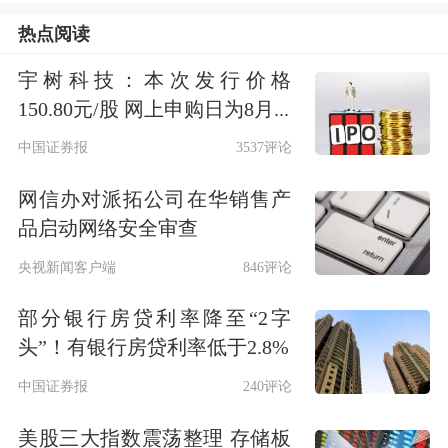
镍主要应用于不锈钢和
电池
材料，随着
热点阅读
新能源汽车的市场占有率年年增长，镍
宇树科技：本次发行价格
的需求逐步上升，从2016年初到本轮上
150.80元/股 网上申购日为8月...
涨之前，镍的价格从约8000美元/吨上
中国证券报
3537评论
升至约20000美元/吨。
网信办对派拓公司在华销售产
品启动网络安全审查
2021年，对镍市场影响最大的就是青
央视新闻客户端
846评论
山“高冰镍”项目投产的消息。镍矿分为
部分银行房贷利率降至“2字
硫化镍矿和红土镍矿，两者在探明储量
头”！有银行房贷利率低于2.8%
中占比分别为20%和75%(其余5%为硅
中国证券报
240评论
酸镍矿，工业应用较少)。
美股三大指数震荡整理 存储板