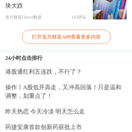
硫酸镍矿含镍高，容易得到可用于生产
块大跌
纯镍的高冰镍(镍含量一般在60%以
东方财富Choice数据
143评论
上)，俄罗斯主要就是硫酸镍矿；而红
打开东方财富APP查看更多内容
土镍矿含镍量较低，铁含量高，主要用
于生产镍铁，镍铁多用于制造不锈钢。
24小时点击排行
而青山打通了基于火法的从镍铁到高冰
港股通红利五连跌，不行了？
镍的技术，2021年预计生产镍当量60万
操作丨A股低开高走，又冲高回落！只是温和
吨，2022年预计生产镍当量85万吨，
调整，划重点了！
2023年预计生产镍当量110万吨，如果
昨天热恋 今天冷淡 明天怎么走
得以实现，电池级镍的供应将极大增
药捷安康首款创新药获批上市
加。