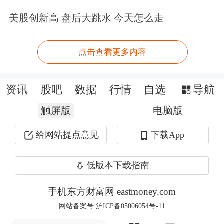
美股创新高 盘后大跳水 今天怎么走
2.青山做空的原因。
点击查看更多内容
青山做空镍主要有两个动机，一是青山
需要做空期货对冲现货风险。因为对于
资讯
股吧
数据
行情
自选
导航
青山的主业不锈钢、镍生铁、电池镍，
触屏版
电脑版
镍都是最重要的原材料，为摆脱镍进口
给网站提点意见
下载App
价格波动的影响，青山获取了印尼的
4.7万公顷红土镍矿的开采权，青山手
低版本下载指南
上有大量镍现货，所以青山在LME开出
手机东方财富网 eastmoney.com
空单，如镍价格下降，手中的空单盈
网站备案号:沪ICP备05006054号-11
利，将能够对冲手中的现货贬值风险。