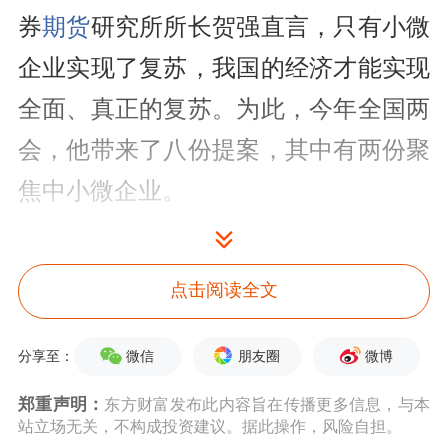
券
期货
研究所所长贺强直言，只有小微
企业实现了复苏，我国的经济才能实现
全面、真正的复苏。为此，今年全国两
会，他带来了八份提案，其中有两份聚
焦中小微企业。
融资难的问题一直困扰和制约着中小微
企业的发展。“2022年，我们应该把政
点击阅读全文
策重点放在补短板上，进一步加大支持
微信
朋友圈
微博
分享至：
小微企业的货币政策力度，增加小微企
郑重声明：
东方财富发布此内容旨在传播更多信息，与本
业贷款，使资金直达小微企业，浇花浇
站立场无关，不构成投资建议。据此操作，风险自担。