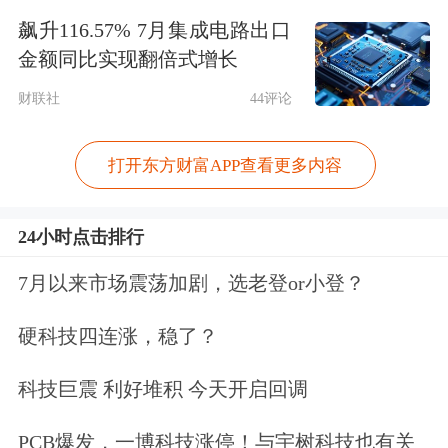
小再贷款具有结构性特征，采用“先贷
飙升116.57% 7月集成电路出口
金额同比实现翻倍式增长
后借”模式，由金融机构先为小微企业
财联社
44评论
定向发放贷款，再向央行申请再贷款资
金，保证了资金支持小微企业的直达性
打开东方财富APP查看更多内容
与精准性。为了缓解小微企业融资难，
今年应该进一步增加支小再贷款的额
24小时点击排行
度。第二，定向降准是结构性降准，有
7月以来市场震荡加剧，选老登or小登？
利于引导商业银行向小微企业放贷。为
硬科技四连涨，稳了？
了支持小微企业发展，建议今年继续实
科技巨震 利好堆积 今天开启回调
行定向降准一次到两次。第三，定向中
期借贷便利(TMLF)是央行为了加大对
PCB爆发，一博科技涨停！与宇树科技也有关