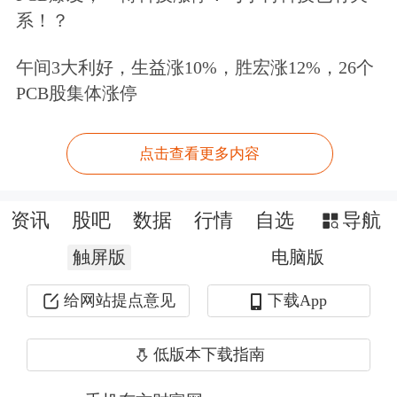
系！？
小微企业的金融支持力度，向这些企业
提供长期稳定的资金而定制的工具。
午间3大利好，生益涨10%，胜宏涨12%，26个
PCB股集体涨停
TMLF的期限较长，利率优惠，可以使
小微企业得到更好的资金支持。今年是
点击查看更多内容
小微企业复苏的关键期，建议应当恢复
TMLF的操作，用创新的货币政策工具
资讯
股吧
数据
行情
自选
导航
助力小微企业发展。
触屏版
电脑版
政策输血很重要，但更重要的是想方设
给网站提点意见
下载App
法增强中小企业的造血功能，培育它们
低版本下载指南
的自我发展能力。“数字化转型有利于