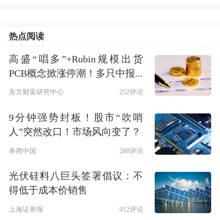
到花根上。这一点非常重要。”贺强分
析称，一般来讲，货币政策工具的运用
热点阅读
具有一定局限性。例如降准和再贷款，
高盛“唱多”+Rubin规模出货
体现的是央行与商业
银行
的关系。货币
PCB概念掀涨停潮！多只中报...
政策工具的运用多释放的资金只是释放
东方财富研究中心
252评论
到商业银行手中，而商业银行能否进一
9分钟强势封板！股市“吹哨
步把这些增加的资金贷给小微企业，则
人”突然改口！市场风向变了？
是另一回事情。
券商中国
288评论
为了能够使货币政策进一步穿透，缓解
光伏硅料八巨头签署倡议：不
得低于成本价销售
小微企业融资难，贺强建议，应当更多
上海证券报
912评论
地运用结构性货币政策工具。第一，支