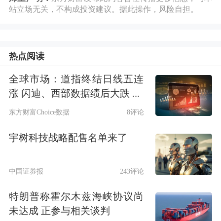
站立场无关，不构成投资建议。据此操作，风险自担。
绍，担任独董后，可能嘴软；独董的津
贴是由公司发放，拿了以后，容易手
软；独董面对的是公司，个人的力量难
热点阅读
以对抗法人的力量。
全球市场：道指终结日线五连
涨 闪迪、西部数据绩后大跌 ...
由于独立董事制度存在缺陷，有一些独
东方财富Choice数据
8评论
董在某些大胆违法违规的公司面前，显
宇树科技战略配售名单来了
得非常疲弱，致使公司严重失控，爆发
出巨大的风险事件。
中国证券报
243评论
要想有效解决类似的风险问题，除了要
特朗普称霍尔木兹海峡协议尚
求独董认真履职以外，还要从增强独董
未达成 正参与相关谈判