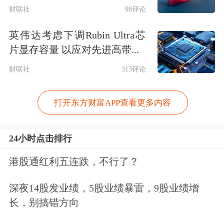
的独立性入手，改革现有的独立董事制
财联社
98评论
度。为此，贺强建议，成立在中国证监
英伟达考虑下调Rubin Ultra芯
片显存容量 以应对先进高带...
会指导下，能够完全独立运作的全国独
财联社
313评论
立董事协会，建立中国式、科学化、全
新的独立董事制度。
打开东方财富APP查看更多内容
贺强说：“全国独立董事协会制度需要
24小时点击排行
做好以下几件事情：第一，由全国独立
港股通红利五连跌，不行了？
董事协会负责进行独董培训，建立独董
人才库；第二，通过培训，向合格者发
深夜14股发业绩，5股业绩暴雷，9股业绩增
长，别搞错方向
证，入库储备；第三，上市公司需要的