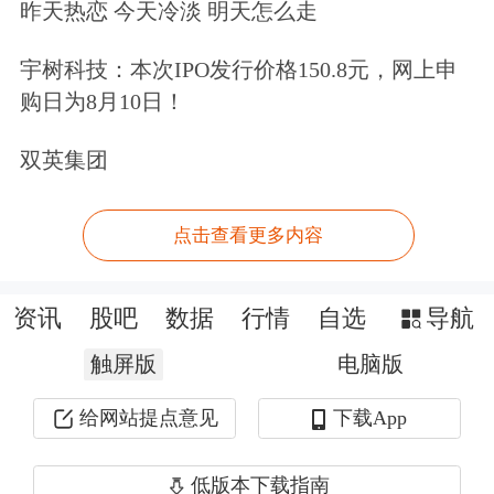
独董由全国独立董事协会统一派发，避
昨天热恋 今天冷淡 明天怎么走
免嘴软的问题；第四，独董的津贴由上
宇树科技：本次IPO发行价格150.8元，网上申
市公司统一缴纳到全国独立董事协会，
购日为8月10日！
由协会统一发放，避免手软的问题；第
双英集团
五，上市公司的独董是全国独立董事协
会委派的，独董背后有协会的全力支
点击查看更多内容
持，形成全国性协会与公司互相制
约。”
资讯
股吧
数据
行情
自选
导航
触屏版
电脑版
新客立享多重专业炒股工具，助您高效
给网站提点意见
下载App
投资。福利领取>>
低版本下载指南
文章来源：证券日报网