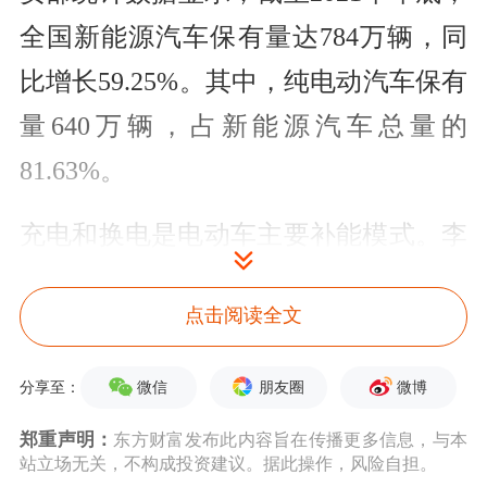
全国新能源汽车保有量达784万辆，同
比增长59.25%。其中，纯电动汽车保有
量640万辆，占新能源汽车总量的
81.63%。
充电和换电是电动车主要补能模式。李
书福建议，加快明确换电站建设、土地
点击阅读全文
审批等相关规定，优化土地资源配置；
优化换电项目高压新装(增容)审批流
微信
朋友圈
微博
分享至：
程，放开一址多户，加快建设周期。
郑重声明：
东方财富发布此内容旨在传播更多信息，与本
站立场无关，不构成投资建议。据此操作，风险自担。
同时，进一步完善相关政策法规，建立