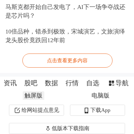
马斯克都开始自己发电了，AI下一场争夺战还
领航运业提前实现碳中和。我国甲醇燃
是芯片吗？
料船舶相关法规、指南、设计、建造和
10倍品种，错杀到极致，宋城演艺，文旅演绎
检验技术标准已经建立，甲醇绿色智能
龙头股价竟跌回12年前
船舶、船用甲醇发动机研制得到国家重
大专项支持，相关船厂已启动甲醇燃料
点击查看更多内容
船舶的建造工作。
资讯
股吧
数据
行情
自选
导航
李书福表示，甲醇作为低碳、含氧燃
触屏版
电脑版
料，具有燃烧高效、排放清洁等特点，
给网站提点意见
下载App
且常温常压下为液态，储、运、用较其
他
新能源
更安全便捷。同时，甲醇生产
低版本下载指南