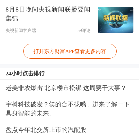
包能够在不同车企、不同换电站、不同
8月8日晚间央视新闻联播要闻
用户之间互通互换。
集锦
央视新闻客户端
59评论
推广应用甲醇汽车
打开东方财富APP查看更多内容
李书福建议，推广应用甲醇汽车，将甲
醇汽车纳入新能源汽车发展体系和管理
24小时点击排行
范畴，给予甲醇汽车与新能源汽车同样
老美非农爆雷 北京楼市松绑 这周要干大事？
的政策支持，带动更多企业投入甲醇汽
车的研发，加快实现交通领域碳中和。
宇树科技破发？笑的合不拢嘴。进来了解一下
具身智能的未来。
李书福指出，在水路运输领域，国内外
盘点今年北交所上市的汽配股
均全面启动了甲醇船舶的开发工作，引