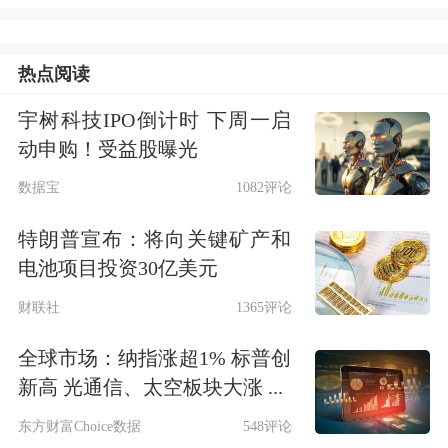
换电车型专属的公告认证体系。在车电
分离的情况下，车与
电池
分开认证。进
热点阅读
一步完善溯源系统，针对车电分离模式
宇树科技IPO倒计时 下周一启
动申购！受益股曝光
开展适应性(如车电分离保险)优化。
数据宝
1082评论
李书福建议，加速推动换电模式标准
特朗普宣布：将向关键矿产和
化、通用化。推动换电接口软硬件协议
电池项目投资30亿美元
的标准化，预设2-3种技术先进的接口
财联社
1365评论
形式，制定推荐性标准；对换电站的机
全球市场：纳指涨超1% 标普创
构、形式、兼容性进行规范化约束；推
新高 光通信、太空板块大涨 ...
进换电电池包的标准制定，使换电电池
东方财富Choice数据
548评论