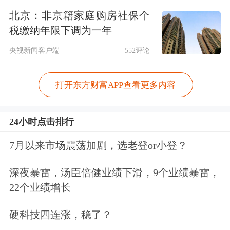
到改善，外部环境也将更好。
北京：非京籍家庭购房社保个
税缴纳年限下调为一年
对于经济发展，水皮也表示应该保持一
央视新闻客户端
552评论
定的信心。2021年，我国GDP全年同比
增长8.1%，疫情影响下的两年，平均增
打开东方财富APP查看更多内容
速为5.1%。但在水皮看来，这一数据并
不理想，尤其是跟2020年相比。他解释
24小时点击排行
称，因为2020年完成了一个V字形的反
7月以来市场震荡加剧，选老登or小登？
转，一方面是基数比较低，另一方面是
深夜暴雷，汤臣倍健业绩下滑，9个业绩暴雷，
回升势头特别猛，很容易让人产生一种
22个业绩增长
错觉，就是中国经济探底回升了。基于
硬科技四连涨，稳了？
对当时经济形势的乐观判断，2021年开