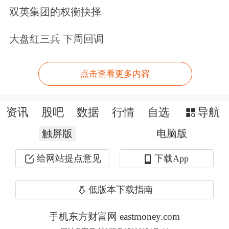
双英集团的权衡抉择
始集中出台一些具有收缩性的政策，如
房地产调控、“双减”、互联网反垄断
大盘红三兵 下周回调
等。然而，这些政策出台后并没有达到
点击查看更多内容
预期，对市场造成的影响也比较大，例
如很多房地产企业都面临了境外美元债
资讯
股吧
数据
行情
自选
导航
交叉违约的压力。
触屏版
电脑版
“预期不好，再加上个别行业的整顿，
给网站提点意见
下载App
以及疫情本身带来的一些行业的休克。
也使大家的收入受到影响，消费自然也
低版本下载指南
就很难支撑。”水皮说道。
手机东方财富网 eastmoney.com