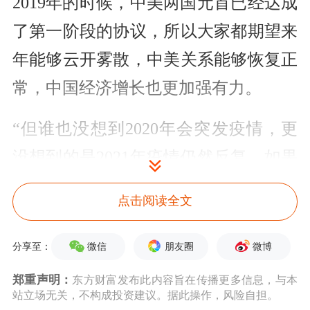
2019年的时候，中美两国元首已经达成
了第一阶段的协议，所以大家都期望来
年能够云开雾散，中美关系能够恢复正
常，中国经济增长也更加强有力。
“但谁也没想到2020年会突发疫情，更
没想到的是2021年疫情仍然反复。如果
说2020年是意外、是无奈、是忍耐，那
点击阅读全文
么2021年受到的冲击就更强，焦虑感就
更重，一方面是经济复苏乏力，另一方
微信
朋友圈
微博
分享至：
面是疫情反复。在这样的情况下，大家
郑重声明：
东方财富发布此内容旨在传播更多信息，与本
站立场无关，不构成投资建议。据此操作，风险自担。
自然就很容易怀念2019年。”水皮说