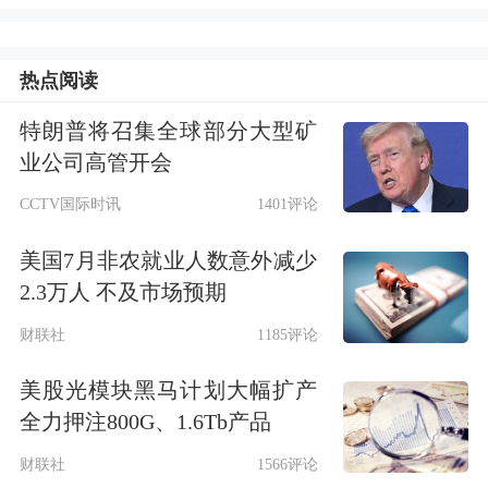
道。
热点阅读
不过，水皮认为也不必过度悲观，因为
特朗普将召集全球部分大型矿
疫情总会结束，希望这在2022年能够实
业公司高管开会
现。如果疫情得到控制，中美关系也将
CCTV国际时讯
1401评论
得到改善。从目前来看，不管是美国国
美国7月非农就业人数意外减少
内为了控制通货膨胀，还是为了多发债
2.3万人 不及市场预期
券，又或是在气候问题上，都需要中国
财联社
1185评论
的通力合作。所以说，如果疫情能够告
美股光模块黑马计划大幅扩产
一段落，那么不管是耶伦还是拜登访华
全力押注800G、1.6Tb产品
都不是不可能的事情，中美关系若能得
财联社
1566评论