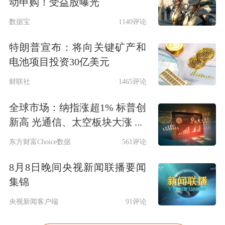
动申购！受益股曝光
数据宝
1140评论
特朗普宣布：将向关键矿产和
电池项目投资30亿美元
财联社
1465评论
全球市场：纳指涨超1% 标普创
新高 光通信、太空板块大涨 ...
东方财富Choice数据
561评论
8月8日晚间央视新闻联播要闻
集锦
央视新闻客户端
91评论