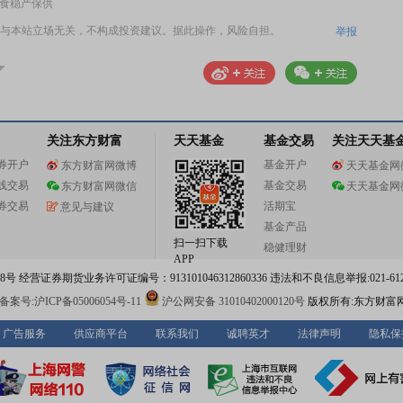
粮食稳产保供
与本站立场无关，不构成投资建议。据此操作，风险自担。
举报
关注东方财富
天天基金
基金交易
关注天天基
券开户
基金开户
东方财富网微博
天天基金网
线交易
基金交易
东方财富网微信
天天基金网
券交易
活期宝
意见与建议
基金产品
扫一扫下载
稳健理财
APP
 经营证券期货业务许可证编号：913101046312860336 违法和不良信息举报:021-612
案号:沪ICP备05006054号-11
沪公网安备 31010402000120号
版权所有:东方财富
广告服务
供应商平台
联系我们
诚聘英才
法律声明
隐私保