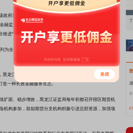
政府层面的推进“保险+期货”工作专班，统筹推进“保险+期
果：A股再平衡的
债券知识通识：从基础认知到特色品种
了
方金融监管局、黑龙江省农业农村厅、黑龙江省财政厅、黑龙
步推进“保险+期货”项目，形成工作合力。
作列为全面推进乡村振兴加快农业农村现代化的实施意见重要
黑龙江省着力搭建一个统筹互动平台，拓展一条政策保险
打造一种长效金融服务生态。
券
续扩面、稳步增效，黑龙江证监局每年初都召开辖区期货机
保险机构参加，鼓励期货分支机构积极引进总部资源，加强项
8