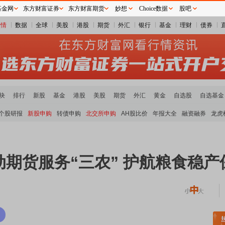
基金网
东方财富证券
东方财富期货
妙想
Choice数据
股吧
行情
数据
全球
美股
港股
期货
外汇
银行
基金
理财
债券
块
排行
新股
基金
港股
美股
期货
外汇
黄金
自选股
自选基金
个股研报
新股申购
转债申购
北交所申购
AH股比价
年报大全
融资融券
龙虎
期货服务“三农” 护航粮食稳产
稀土板块领涨
元件板块走强
半导体板块活跃
沪深资金流向
A股估值分析全览