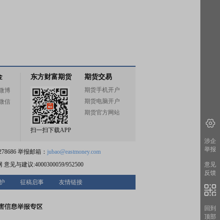
金
东方财富期货
期货交易
期货手机开户
微博
期货电脑开户
微信
期货官方网站
扫一扫下载APP
涉企
举报
78686 举报邮箱：
jubao@eastmoney.com
网
意见与建议:4000300059/952500
意见
反馈
护
征稿启事
友情链接
回到
顶部