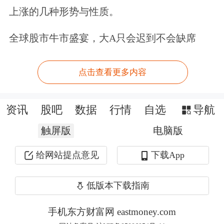
上涨的几种形势与性质。
制约大股东，保护中小投资者，但中国
上市公司大部分都是一股独大，独立董
全球股市牛市盛宴，大A只会迟到不会缺席
事的产生来自于董事会聘任，董事会又
点击查看更多内容
被大股东控制，所以让独立董事去制约
大股东，在实践层面存在一些困难。
资讯
股吧
数据
行情
自选
导航
建议成立中国独立董事公会
触屏版
电脑版
给网站提点意见
下载App
他建议，应成立中国独立董事公会，一
个类似于行业协会的自律性组织。一方
低版本下载指南
面确立独立董事的职业操守、薪酬标
手机东方财富网 eastmoney.com
准、评价制度等，建立独立董事的人才