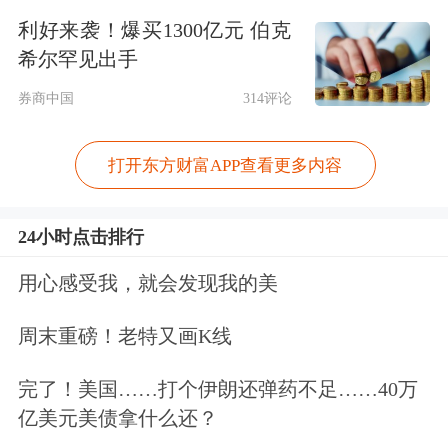
董事，此次推荐工商系的主任郭颖教授
利好来袭！爆买1300亿元 伯克
接替自己担任万润股份的独董，正好赶
希尔罕见出手
上“康美药业案”，纯属巧合。
券商中国
314评论
独立董事在上市公司中是弱势群体
打开东方财富APP查看更多内容
对于
康美药业
案引发的独董“离职潮”，
24小时点击排行
刘纪鹏表示，这在一定程度上暴露了中
用心感受我，就会发现我的美
国独立董事制度的缺陷。
周末重磅！老特又画K线
“独立董事在上市公司里边本身就是个
完了！美国……打个伊朗还弹药不足……40万
弱势群体，独立董事无法跟大股东抗
亿美元美债拿什么还？
衡。”刘纪鹏指出，独立董事的使命是