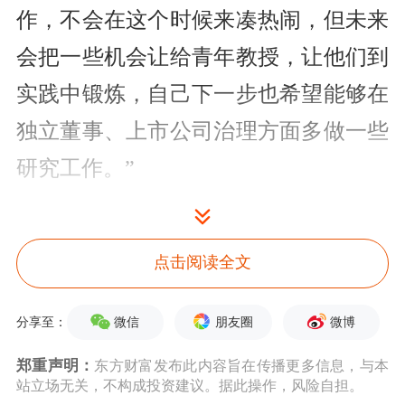
作，不会在这个时候来凑热闹，但未来
会把一些机会让给青年教授，让他们到
实践中锻炼，自己下一步也希望能够在
独立董事、上市公司治理方面多做一些
研究工作。”
针对当前出现的独董“离职潮”，他建
议，当务之急是成立中国独立董事公
点击阅读全文
会，建立一个类似于行业协会的自律性
微信
朋友圈
微博
分享至：
组织并将独立董事培育成一个职业，真
郑重声明：
东方财富发布此内容旨在传播更多信息，与本
正肩负起独董的使命。
站立场无关，不构成投资建议。据此操作，风险自担。