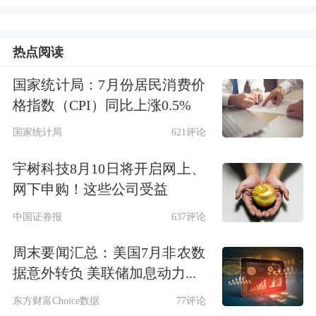
辞任万润股份独董纯属巧合
热点阅读
对于辞任万润股份独董，刘纪鹏称主要
是个人原因。
国家统计局：7月份居民消费价
格指数（CPI）同比上涨0.5%
“今年我已辞去中国政法大学商学院院
国家统计局
621评论
长的职务。由于自己是国务院国资委的
宇树科技8月10日将开启网上、
法律顾问，主要是出任央企的独立董
网下申购！这些公司受益
事，也想让商学院里年轻教授们有这样
中国证券报
637评论
的机会到实践中锻炼，增加公司治理结
周末要闻汇总：美国7月非农数
构方面实战的知识。”刘纪鹏称，目前
据意外转负 美联储加息动力...
他已经推荐了工商系三位教授去做独立
东方财富Choice数据
77评论