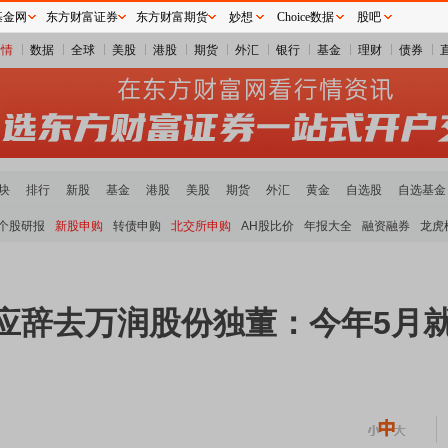
基金网
东方财富证券
东方财富期货
妙想
Choice数据
股吧
行情
数据
全球
美股
港股
期货
外汇
银行
基金
理财
债券
块
排行
新股
基金
港股
美股
期货
外汇
黄金
自选股
自选基金
个股研报
新股申购
转债申购
北交所申购
AH股比价
年报大全
融资融券
龙虎
回应辞去万润股份独董：今年5月