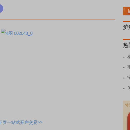
稀土板块领涨
元件板块走强
半导体板块活跃
沪深资金流向
A股估值分析全览
重
沪
热
证券一站式开户交易>>