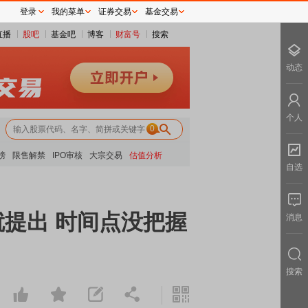
登录
我的菜单
证券交易
基金交易
直播
股吧
基金吧
博客
财富号
搜索
动态
个人
0
榜
限售解禁
IPO审核
大宗交易
估值分析
自选
就提出 时间点没把握
消息
搜索