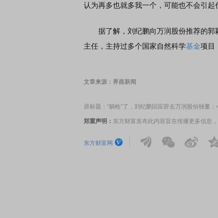
认为再多也就多我一个，可能也不会引起
据了解，刘纪鹏向万润股份推荐的郭颖
主任，主持过多个国家自然科学
基金
项目
席连线｜东方财富证券陈果：A股再平衡的
债券知识通识：从基础认
，将吹向何处
文章来源：界面新闻
原标题：“躺枪”了，刘纪鹏回应辞去万润股份独董：
郑重声明：
东方财富发布此内容旨在传播更多信息，
东方财富网