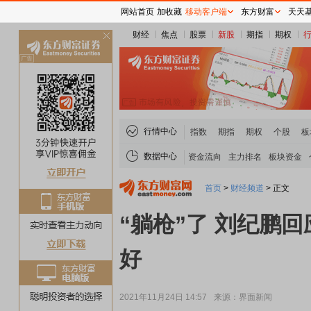
网站首页
加收藏
移动客户端
东方财富
天天
财经
焦点
股票
新股
期指
期权
关
闭
行情中心
指数
期指
期权
个股
板
数据中心
资金流向
主力排名
板块资金
首页
>
财经频道
>
正文
“躺枪”了 刘纪鹏
好
2021年11月24日 14:57
来源：界面新闻