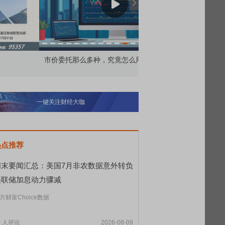
价委托那么多种，究竟怎么用？
北交所顶格打新居然只能
一键关注财经大咖
热点推荐
周末要闻汇总：美国7月非农数据意外转负
美联储加息动力骤减
方财富Choice数据
9
人评论
2026-08-09